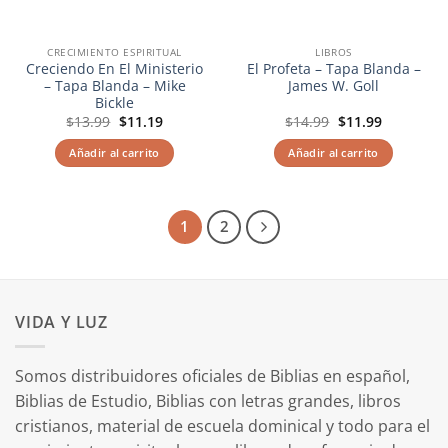
CRECIMIENTO ESPIRITUAL
LIBROS
Creciendo En El Ministerio
El Profeta – Tapa Blanda –
– Tapa Blanda – Mike
James W. Goll
Bickle
El
El
El
El
$
13.99
$
11.19
$
14.99
$
11.99
precio
precio
precio
precio
original
actual
original
actual
Añadir al carrito
Añadir al carrito
era:
es:
era:
es:
$13.99.
$11.19.
$14.99.
$11.99.
1
2
VIDA Y LUZ
Somos distribuidores oficiales de Biblias en español,
Biblias de Estudio, Biblias con letras grandes, libros
cristianos, material de escuela dominical y todo para el