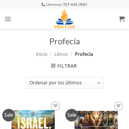
Skip
Llámenos:
727-443-2061
to
content
Profecía
Inicio
/
Libros
/
Profecía
FILTRAR
Sale
Sale
Añadir
Añadir
a la
a la
lista de
lista de
deseos
deseos