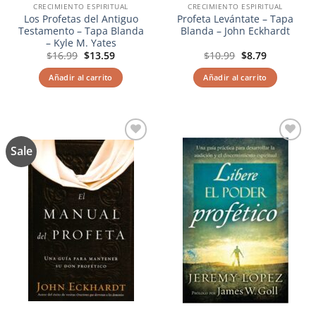
CRECIMIENTO ESPIRITUAL
CRECIMIENTO ESPIRITUAL
Los Profetas del Antiguo
Profeta Levántate – Tapa
Testamento – Tapa Blanda
Blanda – John Eckhardt
– Kyle M. Yates
El
El
El
El
$
16.99
$
13.59
$
10.99
$
8.79
precio
precio
precio
precio
original
actual
original
actual
Añadir al carrito
Añadir al carrito
era:
es:
era:
es:
$16.99.
$13.59.
$10.99.
$8.79.
Sale
Añadir
Añadir
a la
a la
lista de
lista de
deseos
deseos