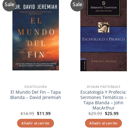
Sale
Sale
Añadir
Añadir
a la
a la
lista de
lista de
deseos
deseos
ESCATOLOGÍA
AYUDAS PASTORALES
El Mundo Del Fin – Tapa
Escatología Y Profecía:
Blanda – David Jeremiah
Sermones Temáticos –
Tapa Blanda – John
MacArthur
El
El
El
El
$
14.99
$
11.99
$
29.99
$
25.99
precio
precio
precio
precio
original
actual
original
actual
Añadir al carrito
Añadir al carrito
era:
es:
era:
es:
$14.99.
$11.99.
$29.99.
$25.99.