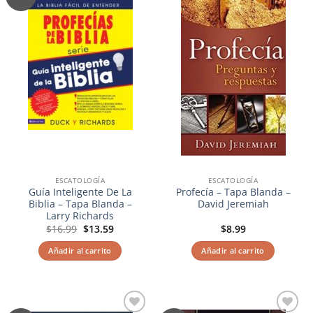
a la
a la
lista de
lista de
deseos
deseos
ESCATOLOGÍA
ESCATOLOGÍA
Guía Inteligente De La
Profecía – Tapa Blanda –
Biblia – Tapa Blanda –
David Jeremiah
Larry Richards
El
El
$
16.99
$
13.59
$
8.99
precio
precio
original
actual
Añadir al carrito
Añadir al carrito
era:
es:
$16.99.
$13.59.