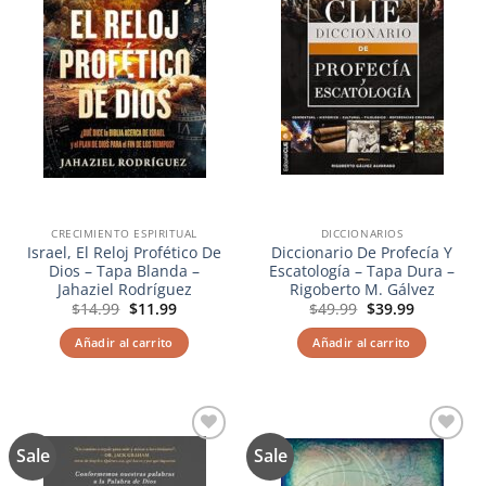
CRECIMIENTO ESPIRITUAL
DICCIONARIOS
Israel, El Reloj Profético De
Diccionario De Profecía Y
Dios – Tapa Blanda –
Escatología – Tapa Dura –
Jahaziel Rodríguez
Rigoberto M. Gálvez
El
El
El
El
$
14.99
$
11.99
$
49.99
$
39.99
precio
precio
precio
precio
original
actual
original
actual
Añadir al carrito
Añadir al carrito
era:
es:
era:
es:
$14.99.
$11.99.
$49.99.
$39.99.
Sale
Sale
Añadir
Añadir
a la
a la
lista de
lista de