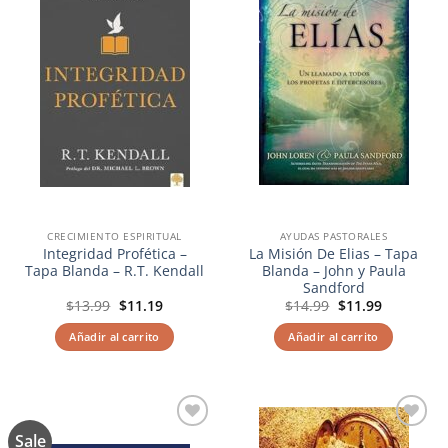
deseos
deseos
CRECIMIENTO ESPIRITUAL
AYUDAS PASTORALES
Integridad Profética –
La Misión De Elias – Tapa
Tapa Blanda – R.T. Kendall
Blanda – John y Paula
Sandford
El
El
El
El
$
13.99
$
11.19
$
14.99
$
11.99
precio
precio
precio
precio
original
actual
original
actual
Añadir al carrito
Añadir al carrito
era:
es:
era:
es:
$13.99.
$11.19.
$14.99.
$11.99.
Sale
Añadir
Añadir