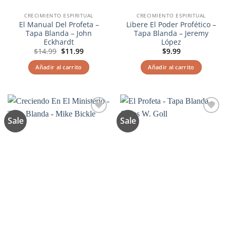
CRECIMIENTO ESPIRITUAL
CRECIMIENTO ESPIRITUAL
El Manual Del Profeta –
Libere El Poder Profético –
Tapa Blanda – John
Tapa Blanda – Jeremy
Eckhardt
López
El
El
$
14.99
$
11.99
$
9.99
precio
precio
original
actual
Añadir al carrito
Añadir al carrito
era:
es:
$14.99.
$11.99.
Sale
Sale
Añadir
Añadir
a la
a la
lista de
lista de
deseos
deseos