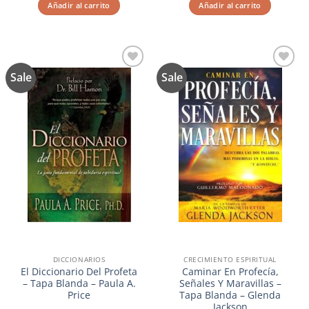
original
actual
original
actual
Añadir al carrito
Añadir al carrito
era:
es:
era:
es:
$13.99.
$11.19.
$15.99.
$12.79.
Sale
Sale
Añadir
Añadir
a la
a la
lista de
lista de
deseos
deseos
DICCIONARIOS
CRECIMIENTO ESPIRITUAL
El Diccionario Del Profeta
Caminar En Profecía,
– Tapa Blanda – Paula A.
Señales Y Maravillas –
Price
Tapa Blanda – Glenda
Jackson