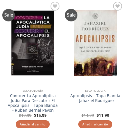
Sale
Sale
Añadir
Añadir
a la
a la
lista de
lista de
deseos
deseos
ESCATOLOGÍA
ESCATOLOGÍA
Conocer La Apocalíptica
Apocalipsis – Tapa Blanda
Judía Para Descubrir El
– Jahaziel Rodríguez
Apocalipsis – Tapa Blanda
– Ruben Bernal Pavon
El
El
El
El
$
19.99
$
15.99
$
14.99
$
11.99
precio
precio
precio
precio
original
actual
original
actual
Añadir al carrito
Añadir al carrito
era:
es:
era:
es: