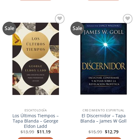
$19.99.
$15.99.
$14.99.
$11.99.
Sale
Sale
Añadir
Añadir
a la
a la
lista de
lista de
deseos
deseos
ESCATOLOGÍA
CRECIMIENTO ESPIRITUAL
Los Últimos Tiempos –
El Discernidor – Tapa
Tapa Blanda – George
Blanda – James W Goll
Eldon Ladd
El
El
El
El
$
13.99
$
11.19
$
15.99
$
12.79
precio
precio
precio
precio