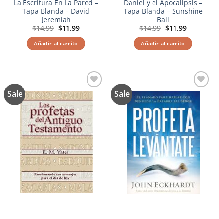
La Escritura En La Pared –
Daniel y el Apocalipsis –
Tapa Blanda – David
Tapa Blanda – Sunshine
Jeremiah
Ball
El
El
El
El
$
14.99
$
11.99
$
14.99
$
11.99
precio
precio
precio
precio
original
actual
original
actual
Añadir al carrito
Añadir al carrito
era:
es:
era:
es:
$14.99.
$11.99.
$14.99.
$11.99.
Sale
Sale
Añadir
Añadir
a la
a la
lista de
lista de
deseos
deseos