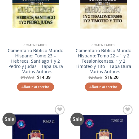
COMENTARIOS
COMENTARIOS
Comentario Bíblico Mundo
Comentario Bíblico Mundo
Hispano: Tomo 23 –
Hispano: Tomo 22 – 1 y 2
Hebreos, Santiago 1 y 2
Tesalonicenses, 1 y 2
Pedro y Judas – Tapa Dura
Timoteo y Tito – Tapa Dura
– Varios Autores
– Varios Autores
El
El
El
El
$
17.99
$
14.39
$
20.25
$
16.20
precio
precio
precio
precio
original
actual
original
actual
Añadir al carrito
Añadir al carrito
era:
es:
era:
es:
$17.99.
$14.39.
$20.25.
$16.20.
Sale
Sale
Añadir
Añadir
a la
a la
lista de
lista de
deseos
deseos