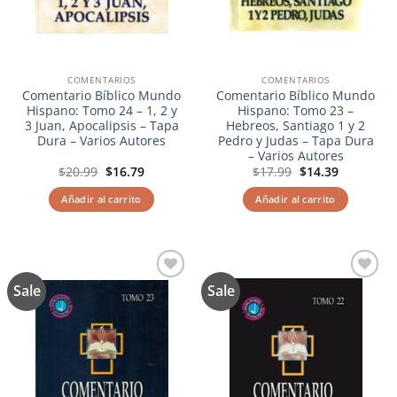
COMENTARIOS
COMENTARIOS
Comentario Bíblico Mundo
Comentario Bíblico Mundo
Hispano: Tomo 24 – 1, 2 y
Hispano: Tomo 23 –
3 Juan, Apocalipsis – Tapa
Hebreos, Santiago 1 y 2
Dura – Varios Autores
Pedro y Judas – Tapa Dura
– Varios Autores
El
El
El
El
$
20.99
$
16.79
$
17.99
$
14.39
precio
precio
precio
precio
original
actual
original
actual
Añadir al carrito
Añadir al carrito
era:
es:
era:
es:
$20.99.
$16.79.
$17.99.
$14.39.
Sale
Sale
Añadir
Añadir
a la
a la
lista de
lista de
deseos
deseos