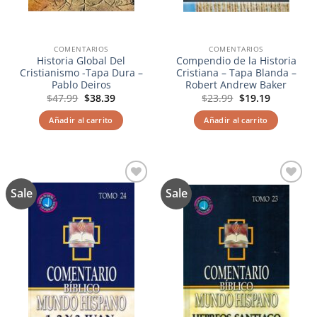
COMENTARIOS
COMENTARIOS
Historia Global Del
Compendio de la Historia
Cristianismo -Tapa Dura –
Cristiana – Tapa Blanda –
Pablo Deiros
Robert Andrew Baker
El
El
El
El
$
47.99
$
38.39
$
23.99
$
19.19
precio
precio
precio
precio
original
actual
original
actual
Añadir al carrito
Añadir al carrito
era:
es:
era:
es:
$47.99.
$38.39.
$23.99.
$19.19.
Sale
Sale
Añadir
Añadir
a la
a la
lista de
lista de
deseos
deseos