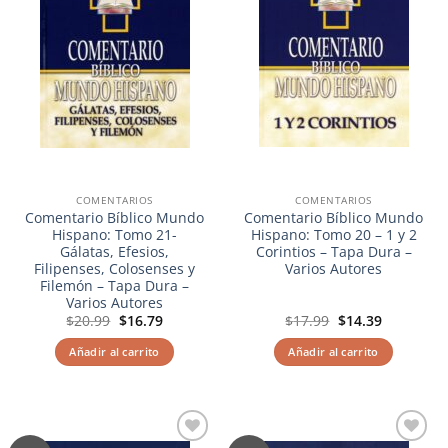
COMENTARIOS
COMENTARIOS
Comentario Bíblico Mundo
Comentario Bíblico Mundo
Hispano: Tomo 21-
Hispano: Tomo 20 – 1 y 2
Gálatas, Efesios,
Corintios – Tapa Dura –
Filipenses, Colosenses y
Varios Autores
Filemón – Tapa Dura –
Varios Autores
El
El
El
El
$
20.99
$
16.79
$
17.99
$
14.39
precio
precio
precio
precio
original
actual
original
actual
Añadir al carrito
Añadir al carrito
era:
es:
era:
es:
$20.99.
$16.79.
$17.99.
$14.39.