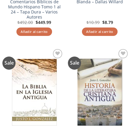
Comentarios Bíblicos de
Blanda – Dallas Willard
Mundo Hispano Tomo 1 al
24 – Tapa Dura – Varios
Autores
El
El
El
El
$
492.00
$
449.99
$
10.99
$
8.79
precio
precio
precio
precio
original
actual
original
actual
Añadir al carrito
Añadir al carrito
era:
es:
era:
es:
$492.00.
$449.99.
$10.99.
$8.79.
Sale
Sale
Añadir
Añadir
a la
a la
lista de
lista de
deseos
deseos