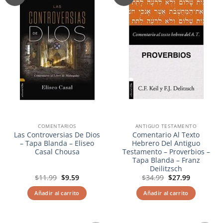
a la
a la
lista de
lista de
deseos
deseos
COMENTARIOS
ANTIGUO TESTAMENTO
Las Controversias De Dios
Comentario Al Texto
– Tapa Blanda – Eliseo
Hebrero Del Antiguo
Casal Chousa
Testamento – Proverbios –
Tapa Blanda – Franz
Deilitzsch
El
El
El
El
$
11.99
$
9.59
$
34.99
$
27.99
precio
precio
precio
precio
original
actual
original
actual
Añadir al carrito
Añadir al carrito
era:
es:
era:
es:
$11.99.
$9.59.
$34.99.
$27.99.