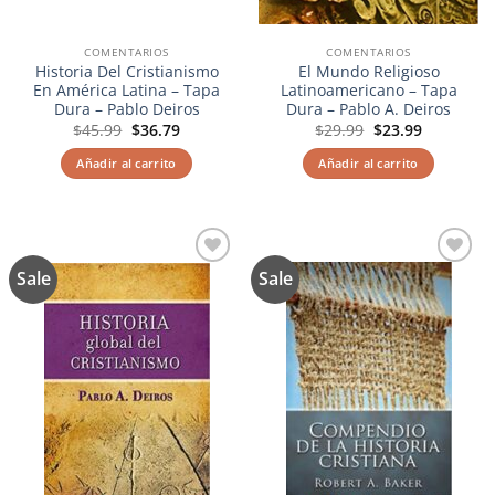
COMENTARIOS
COMENTARIOS
Historia Del Cristianismo
El Mundo Religioso
En América Latina – Tapa
Latinoamericano – Tapa
Dura – Pablo Deiros
Dura – Pablo A. Deiros
El
El
El
El
$
45.99
$
36.79
$
29.99
$
23.99
precio
precio
precio
precio
original
actual
original
actual
Añadir al carrito
Añadir al carrito
era:
es:
era:
es:
$45.99.
$36.79.
$29.99.
$23.99.
Sale
Sale
Añadir
Añadir
a la
a la
lista de
lista de
deseos
deseos