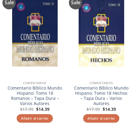
Sale
Sale
Añadir
Añadir
a la
a la
lista de
lista de
deseos
deseos
COMENTARIOS
COMENTARIOS
Comentario Bíblico Mundo
Comentario Bíblico Mundo
Hispano: Tomo 18
Hispano: Tomo 18 Hechos
Romanos – Tapa Dura –
– Tapa Dura – Varios
Varios Autores
Autores
El
El
El
El
$
17.99
$
14.39
$
17.99
$
14.39
precio
precio
precio
precio
original
actual
original
actual
Añadir al carrito
Añadir al carrito
era:
es:
era:
es:
$17.99.
$14.39.
$17.99.
$14.39.