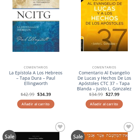
COMENTARIOS
COMENTARIOS
La Epístola A Los Hebreos
Comentario Al Evangelio
– Tapa Dura – Paul
De Lucas y Hechos De Los
Ellingworth
Apóstoles CTC 37 – Tapa
Blanda – Justo L. Gonzalez
El
El
El
El
$
42.99
$
34.39
$
34.99
$
27.99
precio
precio
precio
precio
original
actual
original
actual
Añadir al carrito
Añadir al carrito
era:
es:
era:
es:
$42.99.
$34.39.
$34.99.
$27.99.
Sale
Sale
Añadir
Añadir