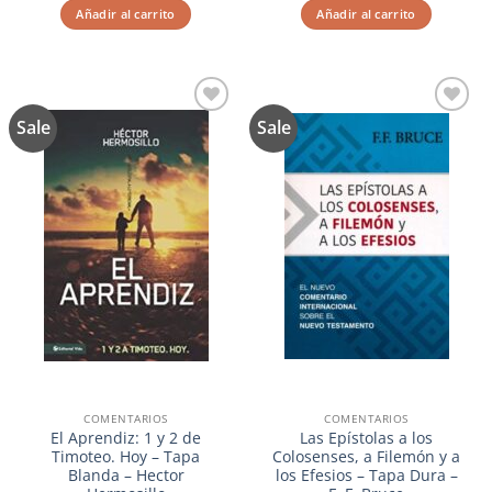
original
actual
original
actual
Añadir al carrito
Añadir al carrito
era:
es:
era:
es:
$45.99.
$36.79.
$49.99.
$39.99.
Sale
Sale
Añadir
Añadir
a la
a la
lista de
lista de
deseos
deseos
COMENTARIOS
COMENTARIOS
El Aprendiz: 1 y 2 de
Las Epístolas a los
Timoteo. Hoy – Tapa
Colosenses, a Filemón y a
Blanda – Hector
los Efesios – Tapa Dura –