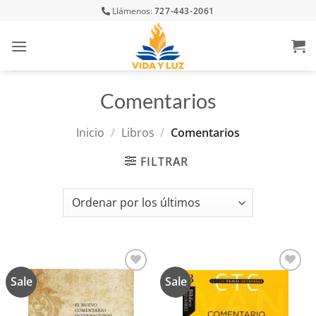
Skip
Llámenos:
727-443-2061
to
content
Comentarios
Inicio
/
Libros
/
Comentarios
FILTRAR
Sale
Sale
Añadir
Añadir
a la
a la
lista de
lista de
deseos
deseos