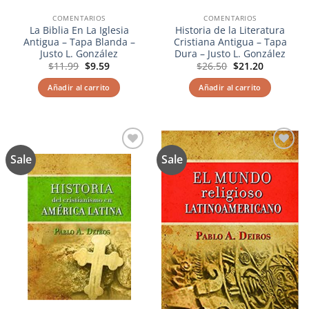
COMENTARIOS
COMENTARIOS
La Biblia En La Iglesia
Historia de la Literatura
Antigua – Tapa Blanda –
Cristiana Antigua – Tapa
Justo L. González
Dura – Justo L. González
El
El
El
El
$
11.99
$
9.59
$
26.50
$
21.20
precio
precio
precio
precio
original
actual
original
actual
Añadir al carrito
Añadir al carrito
era:
es:
era:
es:
$11.99.
$9.59.
$26.50.
$21.20.
Sale
Sale
Añadir
Añadir
a la
a la
lista de
lista de
deseos
deseos