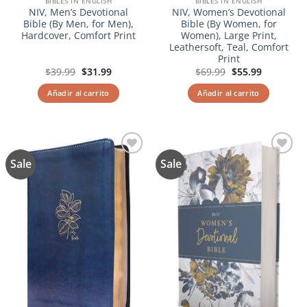
BIBLES IN ENGLISH
BIBLES IN ENGLISH
NIV, Men’s Devotional
NIV, Women’s Devotional
Bible (By Men, for Men),
Bible (By Women, for
Hardcover, Comfort Print
Women), Large Print,
Leathersoft, Teal, Comfort
Print
El
El
El
El
$
39.99
$
31.99
$
69.99
$
55.99
precio
precio
precio
precio
original
actual
original
actual
Añadir al carrito
Añadir al carrito
era:
es:
era:
es:
$39.99.
$31.99.
$69.99.
$55.99.
Sale
Sale
Añadir
Añadir
a la
a la
lista de
lista de
deseos
deseos