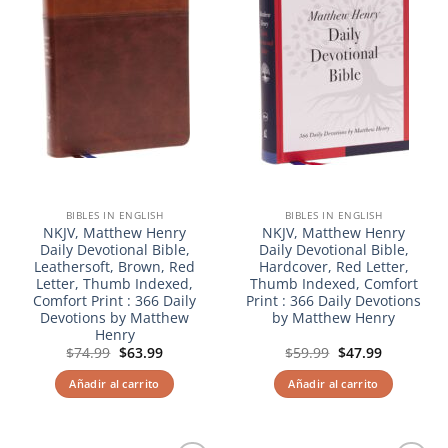
BIBLES IN ENGLISH
BIBLES IN ENGLISH
NKJV, Matthew Henry
NKJV, Matthew Henry
Daily Devotional Bible,
Daily Devotional Bible,
Leathersoft, Brown, Red
Hardcover, Red Letter,
Letter, Thumb Indexed,
Thumb Indexed, Comfort
Comfort Print : 366 Daily
Print : 366 Daily Devotions
Devotions by Matthew
by Matthew Henry
Henry
El
El
El
El
$
74.99
$
63.99
$
59.99
$
47.99
precio
precio
precio
precio
original
actual
original
actual
Añadir al carrito
Añadir al carrito
era:
es:
era:
es:
$74.99.
$63.99.
$59.99.
$47.99.