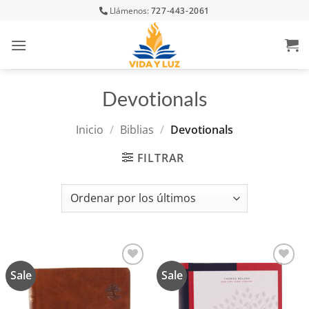
Skip
Llámenos:
727-443-2061
to
content
Devotionals
Inicio
/
Biblias
/
Devotionals
FILTRAR
Sale
Sale
Añadir
Añadir
a la
a la
lista de
lista de
deseos
deseos