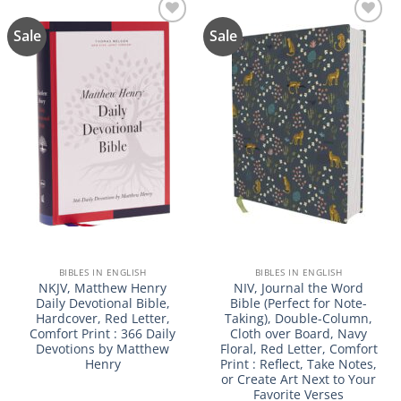
Sale
Sale
Añadir
Añadir
a la
a la
lista de
lista de
deseos
deseos
BIBLES IN ENGLISH
BIBLES IN ENGLISH
NKJV, Matthew Henry
NIV, Journal the Word
Daily Devotional Bible,
Bible (Perfect for Note-
Hardcover, Red Letter,
Taking), Double-Column,
Comfort Print : 366 Daily
Cloth over Board, Navy
Devotions by Matthew
Floral, Red Letter, Comfort
Henry
Print : Reflect, Take Notes,
or Create Art Next to Your
Favorite Verses