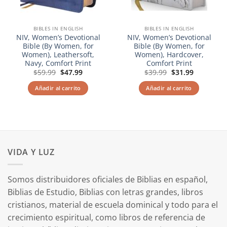
BIBLES IN ENGLISH
BIBLES IN ENGLISH
NIV, Women’s Devotional
NIV, Women’s Devotional
Bible (By Women, for
Bible (By Women, for
Women), Leathersoft,
Women), Hardcover,
Navy, Comfort Print
Comfort Print
El
El
El
El
$
59.99
$
47.99
$
39.99
$
31.99
precio
precio
precio
precio
original
actual
original
actual
Añadir al carrito
Añadir al carrito
era:
es:
era:
es:
$59.99.
$47.99.
$39.99.
$31.99.
VIDA Y LUZ
Somos distribuidores oficiales de Biblias en español,
Biblias de Estudio, Biblias con letras grandes, libros
cristianos, material de escuela dominical y todo para el
crecimiento espiritual, como libros de referencia de