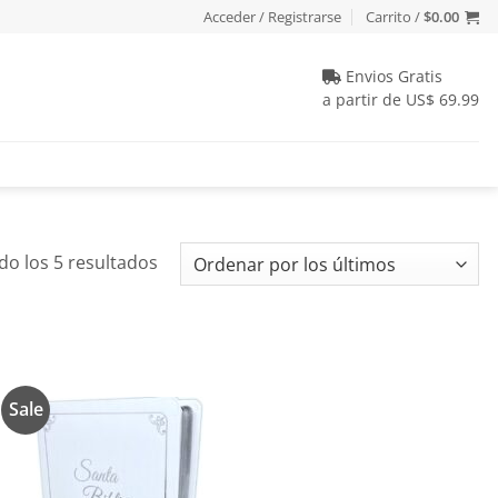
Acceder / Registrarse
Carrito /
$
0.00
Envios Gratis
a partir de US$ 69.99
Ordenado
o los 5 resultados
por
los
últimos
Sale
Añadir
a la
lista de
deseos