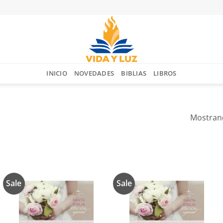
INICIO
NOVEDADES
BIBLIAS
LIBROS
Mostrand
Sale
Sale
Añadir
Añadir
a la
a la
lista de
lista de
deseos
deseos