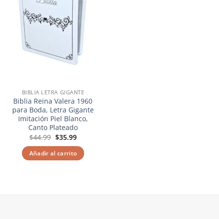
BIBLIA LETRA GIGANTE
Biblia Reina Valera 1960
para Boda, Letra Gigante
Imitación Piel Blanco,
Canto Plateado
El
El
$
44.99
$
35.99
precio
precio
original
actual
Añadir al carrito
era:
es:
$44.99.
$35.99.