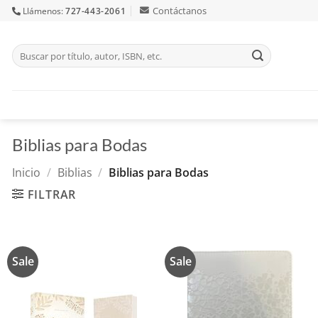
Skip
Contáctanos
Llámenos:
727-443-2061
to
content
Buscar
por:
Biblias para Bodas
Inicio
/
Biblias
/
Biblias para Bodas
FILTRAR
Sale
Sale
Añadir
Añadir
a la
a la
lista de
lista de
deseos
deseos