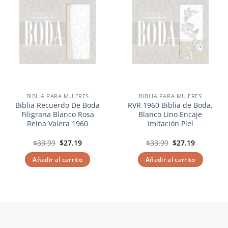
BIBLIA PARA MUJERES
BIBLIA PARA MUJERES
Biblia Recuerdo De Boda
RVR 1960 Biblia de Boda,
Filigrana Blanco Rosa
Blanco Lino Encaje
Reina Valera 1960
Imitación Piel
El
El
El
El
$
33.99
$
27.19
$
33.99
$
27.19
precio
precio
precio
precio
original
actual
original
actual
Añadir al carrito
Añadir al carrito
era:
es:
era:
es:
$33.99.
$27.19.
$33.99.
$27.19.