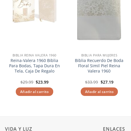
BIBLIA REINA VALERA 1960
BIBLIA PARA MUJERES
Reina-Valera 1960 Biblia
Biblia Recuerdo De Boda
Para Bodas, Tapa Dura En
Floral Simil Piel Reina
Tela, Caja De Regalo
Valera 1960
El
El
El
El
$
29.99
$
23.99
$
33.99
$
27.19
precio
precio
precio
precio
original
actual
original
actual
Añadir al carrito
Añadir al carrito
era:
es:
era:
es:
$29.99.
$23.99.
$33.99.
$27.19.
VIDA Y LUZ
ENLACES