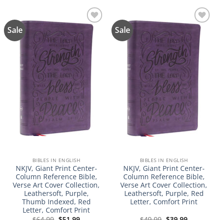
Sale
Sale
Añadir
Añadir
a la
a la
lista de
lista de
deseos
deseos
BIBLES IN ENGLISH
BIBLES IN ENGLISH
NKJV, Giant Print Center-
NKJV, Giant Print Center-
Column Reference Bible,
Column Reference Bible,
Verse Art Cover Collection,
Verse Art Cover Collection,
Leathersoft, Purple,
Leathersoft, Purple, Red
Thumb Indexed, Red
Letter, Comfort Print
Letter, Comfort Print
El
El
El
El
$
64.99
$
51.99
$
49.99
$
39.99