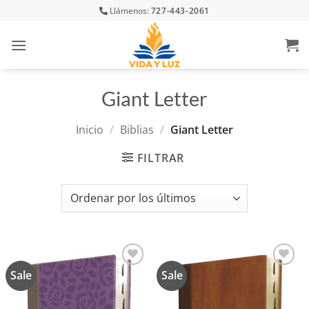
Skip
Llámenos:
727-443-2061
to
content
Giant Letter
Inicio
/
Biblias
/
Giant Letter
FILTRAR
Sale
Sale
Añadir
Añadir
a la
a la
lista de
lista de
deseos
deseos