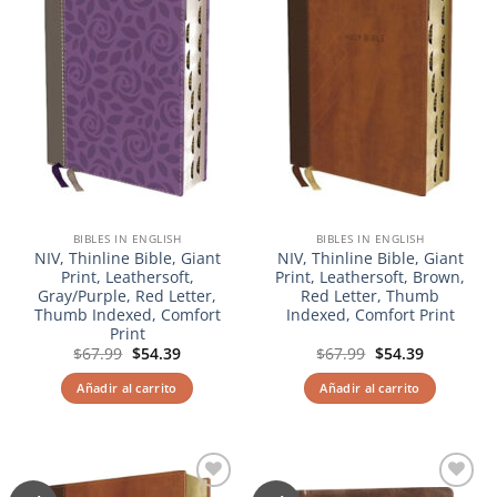
BIBLES IN ENGLISH
BIBLES IN ENGLISH
NIV, Thinline Bible, Giant
NIV, Thinline Bible, Giant
Print, Leathersoft,
Print, Leathersoft, Brown,
Gray/Purple, Red Letter,
Red Letter, Thumb
Thumb Indexed, Comfort
Indexed, Comfort Print
Print
El
El
El
El
$
67.99
$
54.39
$
67.99
$
54.39
precio
precio
precio
precio
original
actual
original
actual
Añadir al carrito
Añadir al carrito
era:
es:
era:
es:
$67.99.
$54.39.
$67.99.
$54.39.