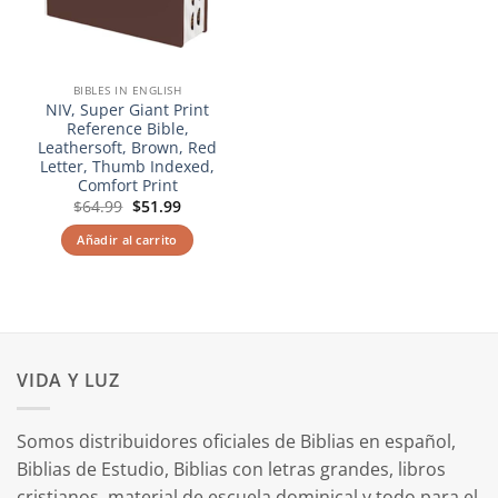
BIBLES IN ENGLISH
NIV, Super Giant Print
Reference Bible,
Leathersoft, Brown, Red
Letter, Thumb Indexed,
Comfort Print
El
El
$
64.99
$
51.99
precio
precio
original
actual
Añadir al carrito
era:
es:
$64.99.
$51.99.
VIDA Y LUZ
Somos distribuidores oficiales de Biblias en español,
Biblias de Estudio, Biblias con letras grandes, libros
cristianos, material de escuela dominical y todo para el