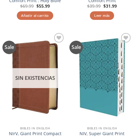
Comfort Print : Holy Bible
Comfort Print
El
El
El
El
$
69.99
$
55.99
$
39.99
$
31.99
precio
precio
precio
precio
original
actual
original
actual
Añadir al carrito
Leer más
era:
es:
era:
es:
$69.99.
$55.99.
$39.99.
$31.99.
Sale
Sale
Añadir
Añadir
a la
a la
lista de
lista de
deseos
deseos
SIN EXISTENCIAS
BIBLES IN ENGLISH
BIBLES IN ENGLISH
NIrV, Giant Print Compact
NIV, Super Giant Print