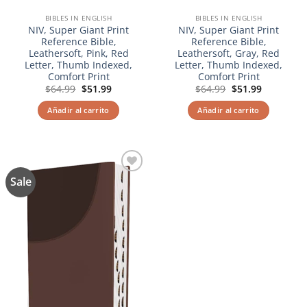
BIBLES IN ENGLISH
BIBLES IN ENGLISH
NIV, Super Giant Print
NIV, Super Giant Print
Reference Bible,
Reference Bible,
Leathersoft, Pink, Red
Leathersoft, Gray, Red
Letter, Thumb Indexed,
Letter, Thumb Indexed,
Comfort Print
Comfort Print
El
El
El
El
$
64.99
$
51.99
$
64.99
$
51.99
precio
precio
precio
precio
original
actual
original
actual
Añadir al carrito
Añadir al carrito
era:
es:
era:
es:
$64.99.
$51.99.
$64.99.
$51.99.
Sale
Añadir
a la
lista de
deseos