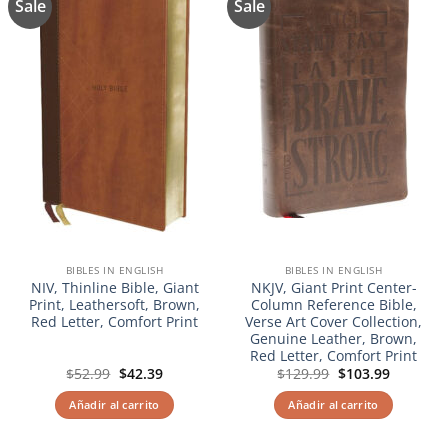
Sale
Sale
Añadir
Añadir
a la
a la
lista de
lista de
deseos
deseos
BIBLES IN ENGLISH
BIBLES IN ENGLISH
NIV, Thinline Bible, Giant
NKJV, Giant Print Center-
Print, Leathersoft, Brown,
Column Reference Bible,
Red Letter, Comfort Print
Verse Art Cover Collection,
Genuine Leather, Brown,
Red Letter, Comfort Print
El
El
El
El
$
52.99
$
42.39
$
129.99
$
103.99
precio
precio
precio
precio
original
actual
original
actual
Añadir al carrito
Añadir al carrito
era:
es:
era:
es:
$52.99.
$42.39.
$129.99.
$103.99.