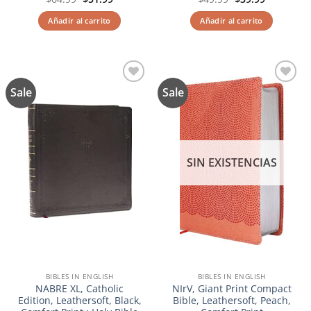
precio
precio
precio
precio
original
actual
original
actual
Añadir al carrito
Añadir al carrito
era:
es:
era:
es:
$64.99.
$51.99.
$49.99.
$39.99.
Sale
Sale
Añadir
Añadir
a la
a la
lista de
lista de
deseos
deseos
SIN EXISTENCIAS
BIBLES IN ENGLISH
BIBLES IN ENGLISH
NABRE XL, Catholic
NIrV, Giant Print Compact
Edition, Leathersoft, Black,
Bible, Leathersoft, Peach,