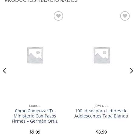
Añadir
Añadir
a la
a la
lista de
lista de
deseos
deseos
LIBROS
JÓVENES
Cómo Comenzar Tu
100 Ideas para Lideres de
Ministerio Con Pasos
Adolescentes Tapa Blanda
Firmes – Germán Ortiz
$
9.99
$
8.99