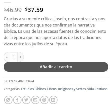
El
El
46.99
37.59
$
$
precio
precio
Gracias a su mente crítica, Josefo, nos contrasta y nos
original
actual
cita documentos que nos confirman la narrativa
era:
es:
bíblica. Es una de las escasas fuentes de conocimiento
$46.99.
$37.59.
de la época que nos aporta datos de las tradiciones
vivas entre los judíos de su época.
Antigüedades de los Judios - Tapa Blanda - Flavio Josefo cantid
Añadir al carrito
SKU:
9788482673424
Categorías:
Estudios Bíblicos
,
Libros
,
Religiones y Sectas
,
Vida Cristiana