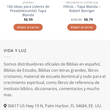
JÓVENES
CRECIMIENTO ESPIRITUAL
100 Ideas para Líderes de
Filtros – Tapa Blanda –
Preadolescentes Tapa
Robert Barriger
Blanda
El
El
$
8.99
$
10.99
$
8.79
precio
precio
original
actual
Añadir al carrito
Añadir al carrito
era:
es:
$10.99.
$8.79.
VIDA Y LUZ
Somos distribuidores oficiales de Biblias en español,
Biblias de Estudio, Biblias con letras grandes, libros
cristianos, material de escuela dominical y todo para el
crecimiento espiritual, como libros de referencia de
instituto bíblico, diccionarios, comentarios y mucho
mas.
36617 US Hwy 19 N, Palm Harbor, FL 34684, EE. UU.