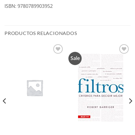
ISBN: 9780789903952
PRODUCTOS RELACIONADOS
Sale
Añadir
Añadir
a la
a la
lista de
lista de
deseos
deseos