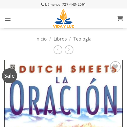
Skip
Llámenos:
727-443-2061
to
content
Inicio
/
Libros
/
Teología
Sale
Añadir
a la
lista
de
deseos