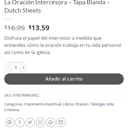
La Oración Intercesora – Tapa Blanda –
Dutch Sheets
El
El
16.99
13.59
$
$
precio
precio
Disfruta el papel del intercesor a medida que
original
actual
entiendes cómo la oración trabaja en tu vida personal
era:
es:
así como en la iglesia.
$16.99.
$13.59.
La Oración Intercesora - Tapa Blanda – Dutch Sheets cantidad
Añadir al carrito
SKU:
9780789903952
Categorías:
Crecimiento Espiritual
,
Libros
,
Oración
,
Teología
,
Vida
Cristiana