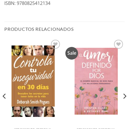
ISBN: 9780825412134
PRODUCTOS RELACIONADOS
Sale
Añadir
Añadir
a la
a la
lista de
lista de
deseos
deseos