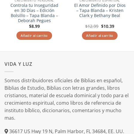
CRECIMIENTO PERSONAL
CRECIMIENTO ESPIRITUAL
Controla tu Inseguridad
El Amor Definido por Dios
en 30 Días – Edición
– Tapa Blanda – Kristen
Bolsillo – Tapa Blanda –
Clark y Bethany Beal
Deborah Pegues
El
El
$
8.99
$
12.99
$
10.39
precio
precio
original
actual
Añadir al carrito
Añadir al carrito
era:
es:
$12.99.
$10.39.
VIDA Y LUZ
Somos distribuidores oficiales de Biblias en español,
Biblias de Estudio, Biblias con letras grandes, libros
cristianos, material de escuela dominical y todo para el
crecimiento espiritual, como libros de referencia de
instituto bíblico, diccionarios, comentarios y mucho
mas.
36617 US Hwy 19 N, Palm Harbor, FL 34684, EE. UU.