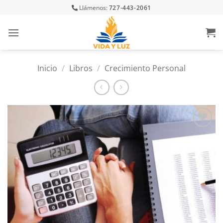
Skip
Llámenos:
727-443-2061
to
content
Inicio
/
Libros
/
Crecimiento Personal
Añadir
a la
lista
de
deseos