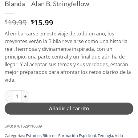
Blanda – Alan B. Stringfellow
El
El
19.99
15.99
$
$
precio
precio
Al embarcarse en este viaje de todo un año, los
original
actual
creyentes verán la Biblia revelarse como una historia
era:
es:
real, hermosa y divinamente inspirada, con un
$19.99.
$15.99.
principio, una parte central y un final que aún ha de
llegar. Y al aceptar sus temas y sus verdades, estarán
mejor preparados para afrontar los retos diarios de la
vida.
A través De La Biblia En Un Año - Tapa Blanda - Alan B. Stringfe
Añadir al carrito
SKU:
9781629110509
Categorías:
Estudios Bíblicos
,
Formación Espiritual
,
Teología
,
Vida