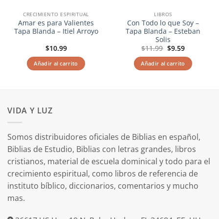
CRECIMIENTO ESPIRITUAL
LIBROS
Amar es para Valientes
Con Todo lo que Soy –
Tapa Blanda – Itiel Arroyo
Tapa Blanda – Esteban
Solis
El
El
$
10.99
$
11.99
$
9.59
precio
precio
original
actual
Añadir al carrito
Añadir al carrito
era:
es:
$11.99.
$9.59.
VIDA Y LUZ
Somos distribuidores oficiales de Biblias en español,
Biblias de Estudio, Biblias con letras grandes, libros
cristianos, material de escuela dominical y todo para el
crecimiento espiritual, como libros de referencia de
instituto bíblico, diccionarios, comentarios y mucho
mas.