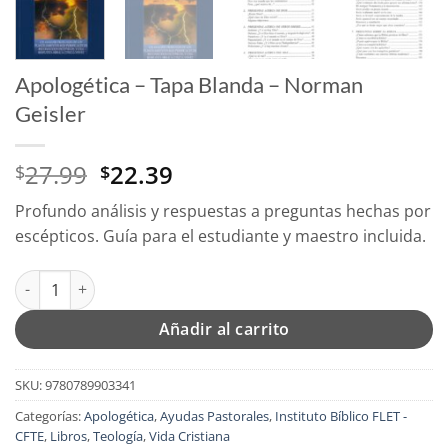
Apologética – Tapa Blanda – Norman
Geisler
El
El
27.99
22.39
$
$
precio
precio
Profundo análisis y respuestas a preguntas hechas por
original
actual
escépticos. Guía para el estudiante y maestro incluida.
era:
es:
$27.99.
$22.39.
Apologética - Tapa Blanda – Norman Geisler cantidad
Añadir al carrito
SKU:
9780789903341
Categorías:
Apologética
,
Ayudas Pastorales
,
Instituto Bíblico FLET -
CFTE
,
Libros
,
Teología
,
Vida Cristiana