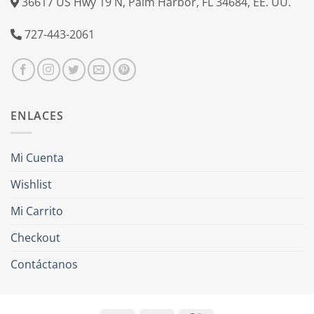
36617 US Hwy 19 N, Palm Harbor, FL 34684, EE. UU.
727-443-2061
ENLACES
Mi Cuenta
Wishlist
Mi Carrito
Checkout
Contáctanos