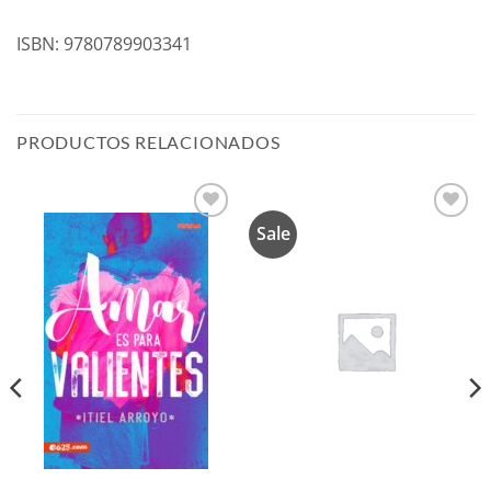
ISBN: 9780789903341
PRODUCTOS RELACIONADOS
Sale
Añadir
Añadir
a la
a la
lista de
lista de
deseos
deseos