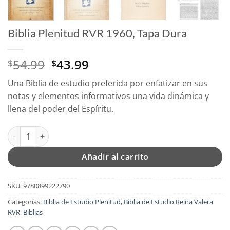
Biblia Plenitud RVR 1960, Tapa Dura
El
El
54.99
43.99
$
$
precio
precio
Una Biblia de estudio preferida por enfatizar en sus
original
actual
notas y elementos informativos una vida dinámica y
era:
es:
llena del poder del Espíritu.
$54.99.
$43.99.
Biblia Plenitud RVR 1960, Tapa Dura cantidad
Añadir al carrito
SKU:
9780899222790
Categorías:
Biblia de Estudio Plenitud
,
Biblia de Estudio Reina Valera
RVR
,
Biblias