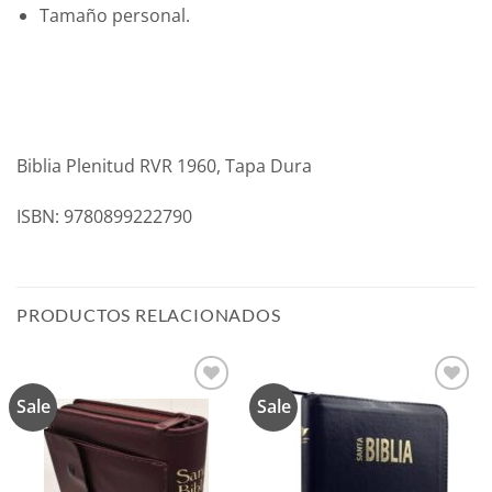
Tamaño personal.
Biblia Plenitud RVR 1960, Tapa Dura
ISBN: 9780899222790
PRODUCTOS RELACIONADOS
Sale
Sale
Añadir
Añadir
a la
a la
lista de
lista de
deseos
deseos