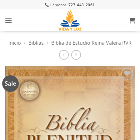
Skip
Llámenos:
727-443-2061
to
content
Inicio
/
Biblias
/
Biblia de Estudio Reina Valera RVR
Sale
Añadir
a la
lista
de
deseos