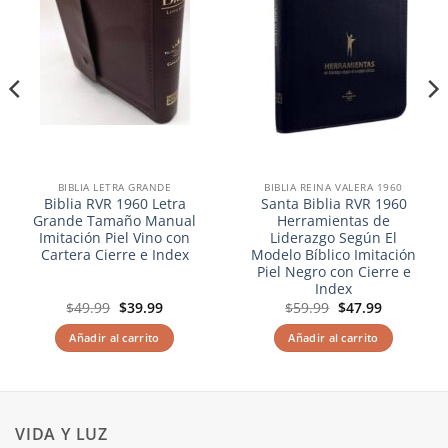
BIBLIA LETRA GRANDE
BIBLIA REINA VALERA 1960
Biblia RVR 1960 Letra
Santa Biblia RVR 1960
Grande Tamaño Manual
Herramientas de
Imitación Piel Vino con
Liderazgo Según El
Cartera Cierre e Index
Modelo Bíblico Imitación
Piel Negro con Cierre e
Index
El
El
El
El
$
49.99
$
39.99
$
59.99
$
47.99
precio
precio
precio
precio
original
actual
original
actual
Añadir al carrito
Añadir al carrito
era:
es:
era:
es:
$49.99.
$39.99.
$59.99.
$47.99.
VIDA Y LUZ