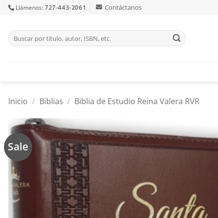
Skip
Contáctanos
Llámenos:
727-443-2061
to
content
Buscar
por:
Inicio
/
Biblias
/
Biblia de Estudio Reina Valera RVR
Sale