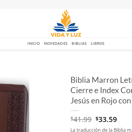
INICIO
NOVEDADES
BIBLIAS
LIBROS
Biblia Marron Le
Cierre e Index Co
Añadir
a la
Jesús en Rojo co
lista
de
deseos
El
El
41.99
33.59
$
$
precio
prec
La traducción de la Biblia m