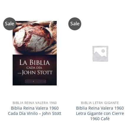
Sale
Sale
Añadir
Añadir
a la
a la
lista de
lista de
deseos
deseos
BIBLIA REINA VALERA 1960
BIBLIA LETRA GIGANTE
Biblia Reina Valera 1960
Biblia Reina Valera 1960
Cada Día Vinilo – John Stott
Letra Gigante con Cierre
1960 Café