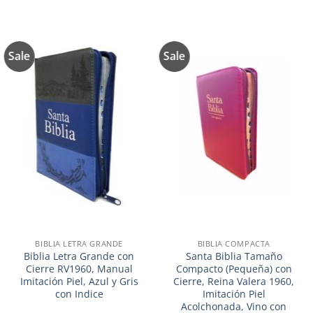
Sale
Sale
Añadir
Añadir
a la
a la
lista de
lista de
deseos
deseos
BIBLIA LETRA GRANDE
BIBLIA COMPACTA
Biblia Letra Grande con
Santa Biblia Tamaño
Cierre RV1960, Manual
Compacto (Pequeña) con
Imitación Piel, Azul y Gris
Cierre, Reina Valera 1960,
con Indice
Imitación Piel
Acolchonada, Vino con