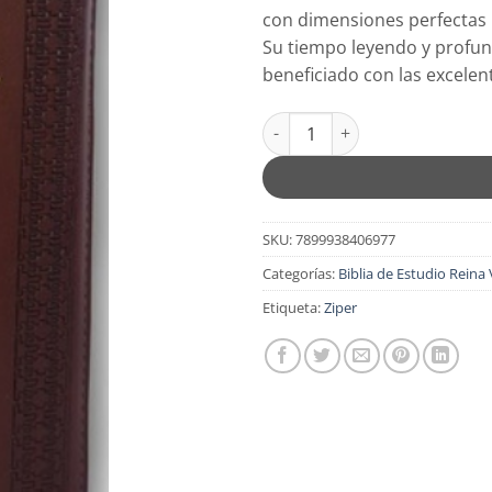
original
actu
con dimensiones perfectas p
era:
es:
Su tiempo leyendo y profund
$41.99.
$33.
beneficiado con las excelent
Biblia Marron Letra Grande Ta
SKU:
7899938406977
Categorías:
Biblia de Estudio Reina
Etiqueta:
Ziper