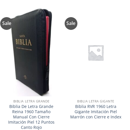
Sale
Sale
Añadir
Añadir
a la
a la
lista de
lista de
deseos
deseos
BIBLIA LETRA GRANDE
BIBLIA LETRA GIGANTE
Biblia De Letra Grande
Biblia RVR 1960 Letra
Reina 1960 Tamaño
Gigante Imitación Piel
Manual Con Cierre
Marrón con Cierre e Index
Imitación Piel 12 Puntos
Canto Rojo