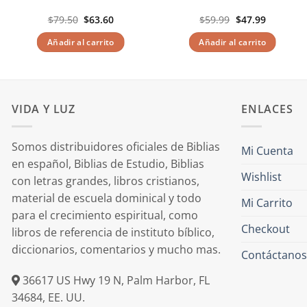
El
El
El
El
$
79.50
$
63.60
$
59.99
$
47.99
precio
precio
precio
precio
original
actual
original
actual
Añadir al carrito
Añadir al carrito
era:
es:
era:
es:
$79.50.
$63.60.
$59.99.
$47.99.
VIDA Y LUZ
ENLACES
Somos distribuidores oficiales de Biblias
Mi Cuenta
en español, Biblias de Estudio, Biblias
Wishlist
con letras grandes, libros cristianos,
material de escuela dominical y todo
Mi Carrito
para el crecimiento espiritual, como
Checkout
libros de referencia de instituto bíblico,
diccionarios, comentarios y mucho mas.
Contáctanos
36617 US Hwy 19 N, Palm Harbor, FL
34684, EE. UU.