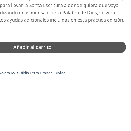
al
ara llevar la Santa Escritura a donde quiera que vaya.
izando en el mensaje de la Palabra de Dios, se verá
59.
es ayudas adicionales incluidas en esta práctica edición.
maño Manual con Cierre e Index Concordancia Amplia ,Palabras d
Añadir al carrito
 Valera RVR
,
Biblia Letra Grande
,
Biblias