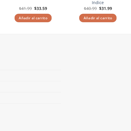
Indice
El
El
El
El
$
41.99
$
33.59
$
40.99
$
31.99
precio
precio
precio
precio
original
actual
original
actual
Añadir al carrito
Añadir al carrito
era:
es:
era:
es:
$41.99.
$33.59.
$40.99.
$31.99.