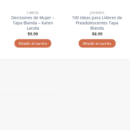
LIBROS
JÓVENES
Decisiones de Mujer –
100 Ideas para Líderes de
Tapa Blanda – Karen
Preadolescentes Tapa
Lacota
Blanda
$
9.99
$
8.99
Añadir al carrito
Añadir al carrito