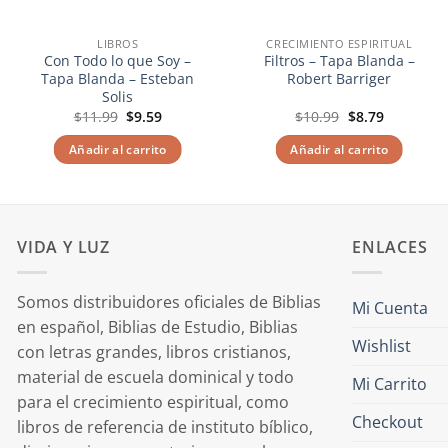
LIBROS
CRECIMIENTO ESPIRITUAL
Con Todo lo que Soy –
Filtros – Tapa Blanda –
Tapa Blanda – Esteban
Robert Barriger
Solis
El
El
El
El
$
11.99
$
9.59
$
10.99
$
8.79
precio
precio
precio
precio
original
actual
original
actual
Añadir al carrito
Añadir al carrito
era:
es:
era:
es:
$11.99.
$9.59.
$10.99.
$8.79.
VIDA Y LUZ
ENLACES
Somos distribuidores oficiales de Biblias
Mi Cuenta
en español, Biblias de Estudio, Biblias
Wishlist
con letras grandes, libros cristianos,
material de escuela dominical y todo
Mi Carrito
para el crecimiento espiritual, como
Checkout
libros de referencia de instituto bíblico,