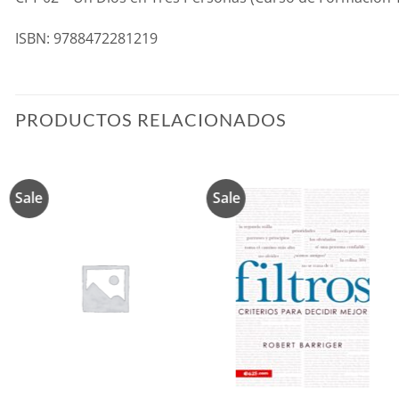
ISBN: 9788472281219
PRODUCTOS RELACIONADOS
Sale
Sale
Añadir
Añadir
a la
a la
lista de
lista de
deseos
deseos