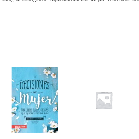
Añadir
Añadir
a la
a la
lista de
lista de
deseos
deseos