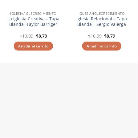
IGLESIA/IGLECRECIMIENTO
IGLESIA/IGLECRECIMIENTO
La Iglesia Creativa – Tapa
Iglesia Relacional – Tapa
Blanda -Taylor Barriger
Blanda – Sergio Valerga
El
El
El
El
$
10.99
$
8.79
$
10.99
$
8.79
precio
precio
precio
precio
original
actual
original
actual
Añadir al carrito
Añadir al carrito
era:
es:
era:
es:
$10.99.
$8.79.
$10.99.
$8.79.