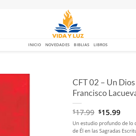
INICIO
NOVEDADES
BIBLIAS
LIBROS
CFT 02 – Un Dios 
Francisco Lacuev
Añadir
a la
lista
El
El
17.99
15.99
$
$
de
deseos
precio
prec
Un estudio profundo de lo 
original
actu
de Él en las Sagradas Escrit
era:
es: