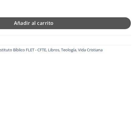
99.
nas - Tapa Blanda - Francisco Lacueva cantidad
Añadir al carrito
stituto Bíblico FLET - CFTE
,
Libros
,
Teología
,
Vida Cristiana