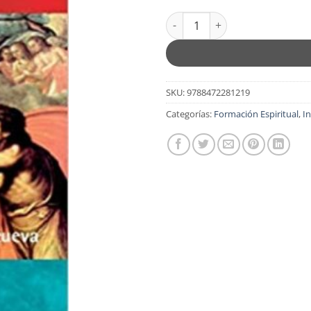
$17.99.
$15.
CFT 02 - Un Dios en Tres Perso
SKU:
9788472281219
Categorías:
Formación Espiritual
,
In