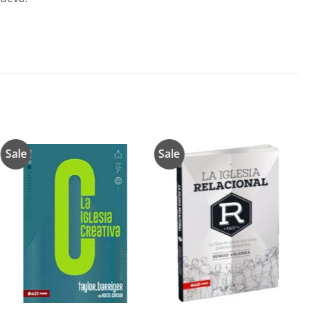
Sale
Sale
Añadir
Añadir
a la
a la
lista de
lista de
deseos
deseos