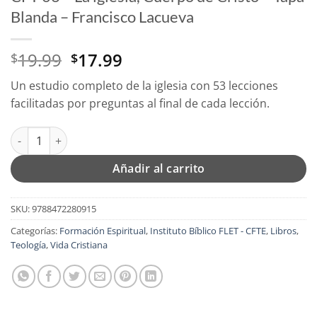
Blanda – Francisco Lacueva
El
El
19.99
17.99
$
$
precio
precio
Un estudio completo de la iglesia con 53 lecciones
original
actual
facilitadas por preguntas al final de cada lección.
era:
es:
$19.99.
$17.99.
CFT 06 - La iglesia, Cuerpo de Cristo - Tapa Blanda - Francisco 
Añadir al carrito
SKU:
9788472280915
Categorías:
Formación Espiritual
,
Instituto Bíblico FLET - CFTE
,
Libros
,
Teología
,
Vida Cristiana