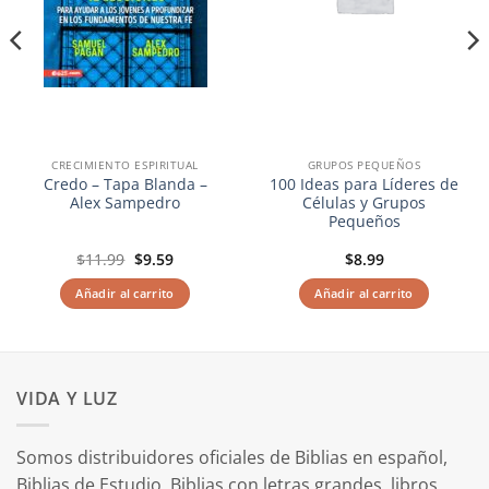
CRECIMIENTO ESPIRITUAL
GRUPOS PEQUEÑOS
Credo – Tapa Blanda –
100 Ideas para Líderes de
Alex Sampedro
Células y Grupos
Pequeños
El
El
$
11.99
$
9.59
$
8.99
precio
precio
original
actual
Añadir al carrito
Añadir al carrito
era:
es:
$11.99.
$9.59.
VIDA Y LUZ
Somos distribuidores oficiales de Biblias en español,
Biblias de Estudio, Biblias con letras grandes, libros