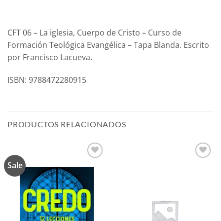
CFT 06 – La iglesia, Cuerpo de Cristo – Curso de
Formación Teológica Evangélica – Tapa Blanda. Escrito
por Francisco Lacueva.
ISBN: 9788472280915
PRODUCTOS RELACIONADOS
Sale
Añadir
Añadir
a la
a la
lista de
lista de
deseos
deseos