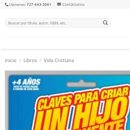
Skip
Contáctanos
Llámenos:
727-443-2061
to
content
Buscar
por:
Inicio
/
Libros
/
Vida Cristiana