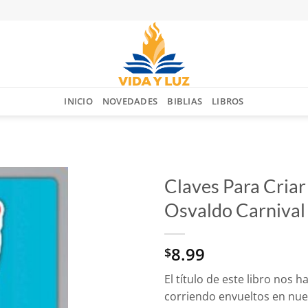
INICIO
NOVEDADES
BIBLIAS
LIBROS
Claves Para Criar
Osvaldo Carnival
Añadir
a la
lista
8.99
$
de
deseos
El título de este libro nos
corriendo envueltos en nu