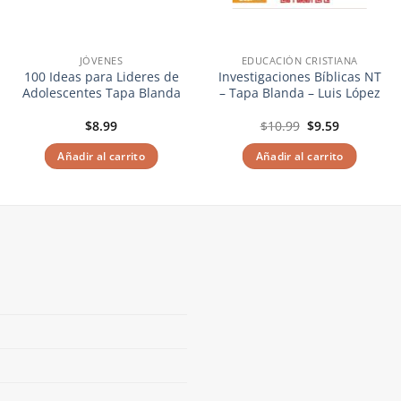
JÓVENES
EDUCACIÓN CRISTIANA
100 Ideas para Lideres de
Investigaciones Bíblicas NT
Adolescentes Tapa Blanda
– Tapa Blanda – Luis López
El
El
$
8.99
$
10.99
$
9.59
precio
precio
original
actual
Añadir al carrito
Añadir al carrito
era:
es:
$10.99.
$9.59.