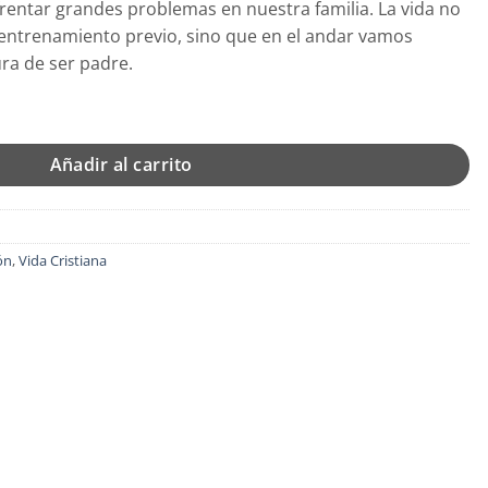
frentar grandes problemas en nuestra familia. La vida no
 entrenamiento previo, sino que en el andar vamos
ra de ser padre.
ncuente - Tapa Blanda - Osvaldo Carnival cantidad
Añadir al carrito
ón
,
Vida Cristiana