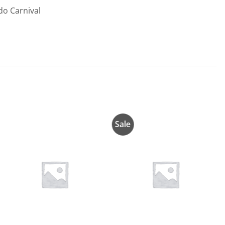
do Carnival
Sale
Añadir
Añadir
a la
a la
lista de
lista de
deseos
deseos