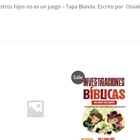
stros hijos no es un juego – Tapa Blanda. Escrito por Osval
Sale
Añadir
Añadir
a la
a la
lista de
lista de
deseos
deseos