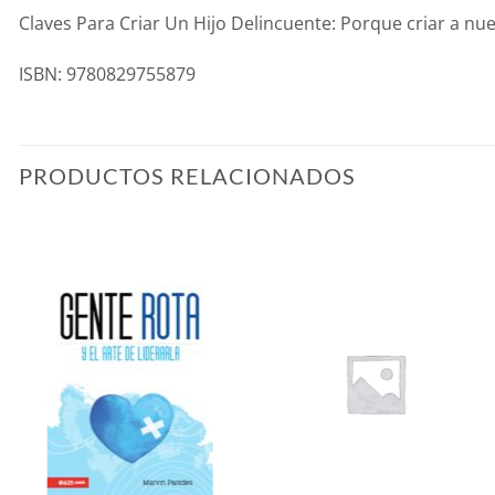
Claves Para Criar Un Hijo Delincuente: Porque criar a nue
ISBN: 9780829755879
PRODUCTOS RELACIONADOS
Añadir
Añadir
a la
a la
lista de
lista de
deseos
deseos