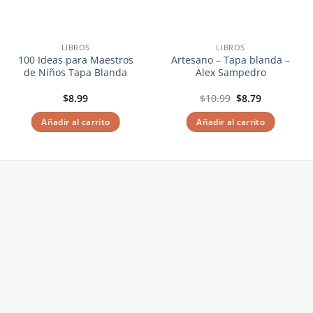
LIBROS
LIBROS
100 Ideas para Maestros
Artesano – Tapa blanda –
de Niños Tapa Blanda
Alex Sampedro
El
El
$
8.99
$
10.99
$
8.79
precio
precio
original
actual
Añadir al carrito
Añadir al carrito
era:
es:
$10.99.
$8.79.