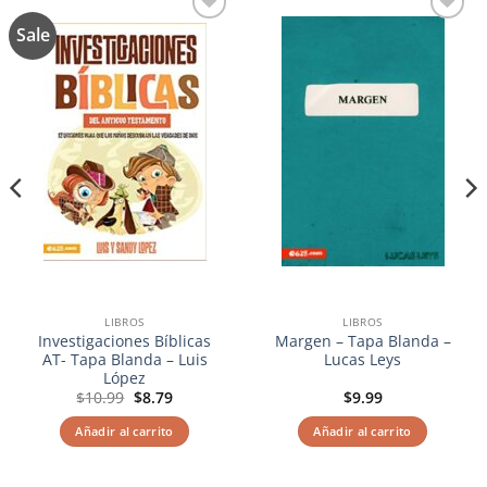
Sale
Añadir
Añadir
a la
a la
lista de
lista de
deseos
deseos
LIBROS
LIBROS
Investigaciones Bíblicas
Margen – Tapa Blanda –
AT- Tapa Blanda – Luis
Lucas Leys
López
El
El
$
10.99
$
8.79
$
9.99
precio
precio
original
actual
Añadir al carrito
Añadir al carrito
era:
es:
$10.99.
$8.79.