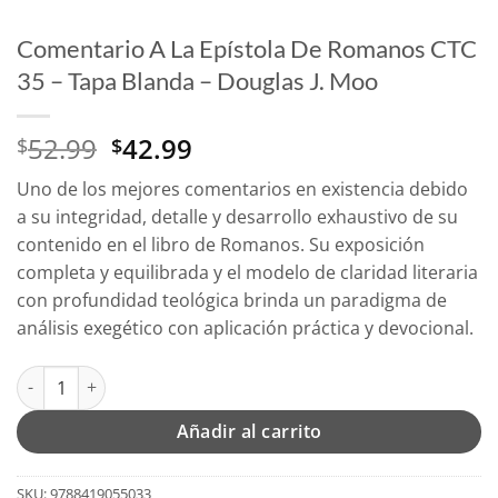
Comentario A La Epístola De Romanos CTC
35 – Tapa Blanda – Douglas J. Moo
El
El
52.99
42.99
$
$
precio
precio
Uno de los mejores comentarios en existencia debido
original
actual
a su integridad, detalle y desarrollo exhaustivo de su
era:
es:
contenido en el libro de Romanos. Su exposición
$52.99.
$42.99.
completa y equilibrada y el modelo de claridad literaria
con profundidad teológica brinda un paradigma de
análisis exegético con aplicación práctica y devocional.
Comentario A La Epístola De Romanos CTC 35 - Tapa Blanda - D
Añadir al carrito
SKU:
9788419055033