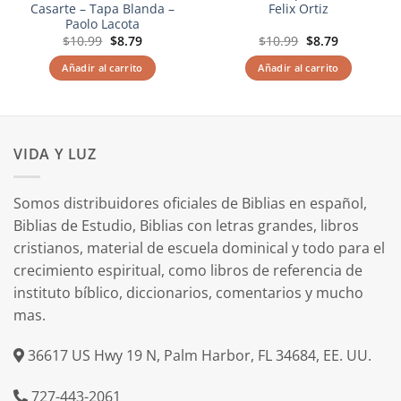
Casarte – Tapa Blanda –
Felix Ortiz
Paolo Lacota
El
El
El
El
$
10.99
$
8.79
$
10.99
$
8.79
precio
precio
precio
precio
original
actual
original
actual
Añadir al carrito
Añadir al carrito
era:
es:
era:
es:
$10.99.
$8.79.
$10.99.
$8.79.
VIDA Y LUZ
Somos distribuidores oficiales de Biblias en español,
Biblias de Estudio, Biblias con letras grandes, libros
cristianos, material de escuela dominical y todo para el
crecimiento espiritual, como libros de referencia de
instituto bíblico, diccionarios, comentarios y mucho
mas.
36617 US Hwy 19 N, Palm Harbor, FL 34684, EE. UU.
727-443-2061