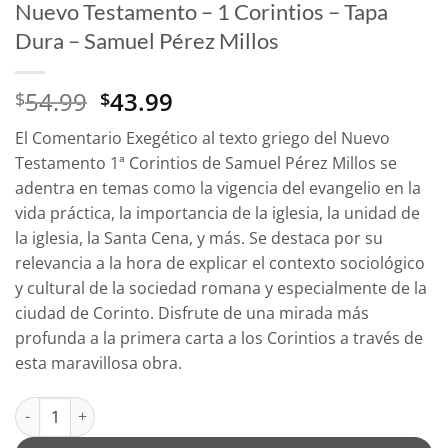
Nuevo Testamento – 1 Corintios – Tapa
Dura – Samuel Pérez Millos
El
El
54.99
43.99
$
$
precio
precio
El
Comentario Exegético al texto griego del Nuevo
original
actual
Testamento 1ª Corintios
de Samuel Pérez Millos se
era:
es:
adentra en temas como la vigencia del evangelio en la
$54.99.
$43.99.
vida práctica, la importancia de la iglesia, la unidad de
la iglesia, la Santa Cena, y más. Se destaca por su
relevancia a la hora de explicar el contexto sociológico
y cultural de la sociedad romana y especialmente de la
ciudad de Corinto. Disfrute de una mirada más
profunda a la primera carta a los Corintios a través de
esta maravillosa obra.
Comentario Exegético al Texto Griego del Nuevo Testamento - 1