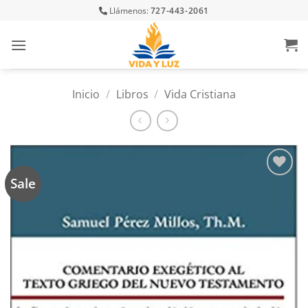
Skip
Llámenos:
727-443-2061
to
content
Inicio
/
Libros
/
Vida Cristiana
Sale
Añadir
a la
lista
de
deseos