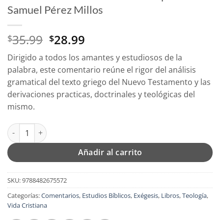
Samuel Pérez Millos
El
El
35.99
28.99
$
$
precio
precio
Dirigido a todos los amantes y estudiosos de la
original
actual
palabra, este comentario reúne el rigor del análisis
era:
es:
gramatical del texto griego del Nuevo Testamento y las
$35.99.
$28.99.
derivaciones practicas, doctrinales y teológicas del
mismo.
Comentario Exegético al Texto Griego del Nuevo Testamento - E
Añadir al carrito
SKU:
9788482675572
Categorías:
Comentarios
,
Estudios Bíblicos
,
Exégesis
,
Libros
,
Teología
,
Vida Cristiana