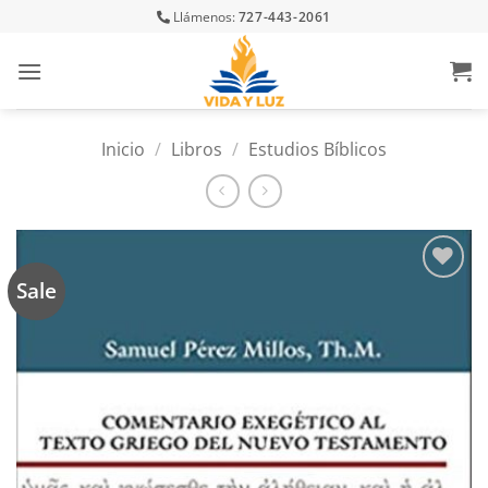
Skip
Llámenos:
727-443-2061
to
content
Inicio
/
Libros
/
Estudios Bíblicos
Sale
Añadir
a la
lista
de
deseos