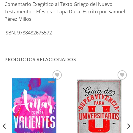
Comentario Exegético al Texto Griego del Nuevo
Testamento – Efesios – Tapa Dura. Escrito por Samuel
Pérez Millos
ISBN: 9788482675572
PRODUCTOS RELACIONADOS
Añadir
Añadir
a la
a la
lista de
lista de
deseos
deseos