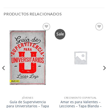
PRODUCTOS RELACIONADOS
Sale
Añadir
Añadir
a la
a la
lista de
lista de
deseos
deseos
JÓVENES
CRECIMIENTO ESPIRITUAL
Guía de Supervivencia
Amar es para Valientes –
para Universitarios – Tapa
Lecciones – Tapa Blanda –