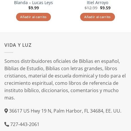
Blanda – Lucas Leys
Itiel Arroyo
El
El
$
9.99
$
12.99
$
9.59
precio
precio
original
actual
Añadir al carrito
Añadir al carrito
era:
es:
$12.99.
$9.59.
VIDA Y LUZ
Somos distribuidores oficiales de Biblias en español,
Biblias de Estudio, Biblias con letras grandes, libros
cristianos, material de escuela dominical y todo para el
crecimiento espiritual, como libros de referencia de
instituto bíblico, diccionarios, comentarios y mucho
mas.
36617 US Hwy 19 N, Palm Harbor, FL 34684, EE. UU.
727-443-2061