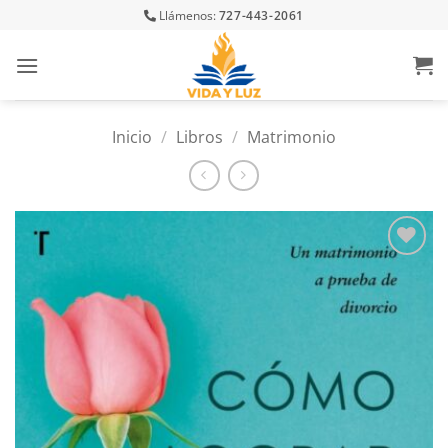
Skip
Llámenos:
727-443-2061
to
content
Inicio
/
Libros
/
Matrimonio
Añadir
a la
lista
de
deseos