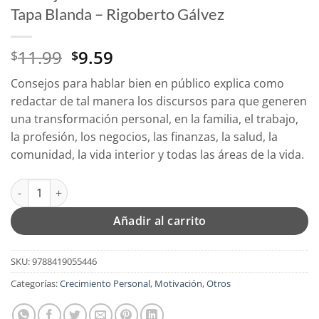
Tapa Blanda – Rigoberto Gálvez
El
El
11.99
9.59
$
$
precio
precio
Consejos para hablar bien en público explica como
original
actual
redactar de tal manera los discursos para que generen
era:
es:
una transformación personal, en la familia, el trabajo,
$11.99.
$9.59.
la profesión, los negocios, las finanzas, la salud, la
comunidad, la vida interior y todas las áreas de la vida.
Consejos Para Hablar Bien En Público - Tapa Blanda - Rigobert
Añadir al carrito
SKU:
9788419055446
Categorías:
Crecimiento Personal
,
Motivación
,
Otros