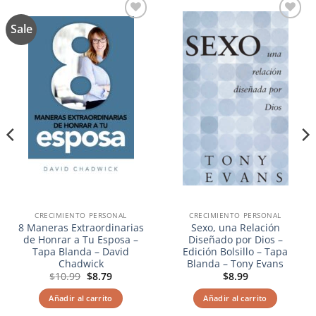
Sale
Añadir
Añadir
a la
a la
lista de
lista de
deseos
deseos
CRECIMIENTO PERSONAL
CRECIMIENTO PERSONAL
8 Maneras Extraordinarias
Sexo, una Relación
de Honrar a Tu Esposa –
Diseñado por Dios –
Tapa Blanda – David
Edición Bolsillo – Tapa
Chadwick
Blanda – Tony Evans
El
El
$
10.99
$
8.79
$
8.99
precio
precio
original
actual
Añadir al carrito
Añadir al carrito
era:
es:
$10.99.
$8.79.