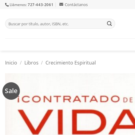
Skip
Contáctanos
Llámenos:
727-443-2061
to
content
Buscar
por:
Inicio
/
Libros
/
Crecimiento Espiritual
Sale