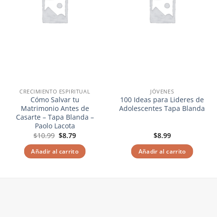
CRECIMIENTO ESPIRITUAL
JÓVENES
Cómo Salvar tu
100 Ideas para Lideres de
Matrimonio Antes de
Adolescentes Tapa Blanda
Casarte – Tapa Blanda –
Paolo Lacota
El
El
$
10.99
$
8.79
$
8.99
precio
precio
original
actual
Añadir al carrito
Añadir al carrito
era:
es:
$10.99.
$8.79.