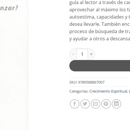
guía al lector a través de c
$13.99.
$11.
aprovechar al máximo los 
autoestima, capacidades y t
desea llevarle. También en
proceso de búsqueda de tra
y ayudar a otros a descansa
Contratado de por Vida - Tapa
SKU:
9789588867007
Categorías:
Crecimiento Espiritual
,