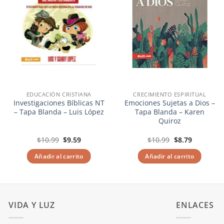
EDUCACIÓN CRISTIANA
CRECIMIENTO ESPIRITUAL
Investigaciones Bíblicas NT
Emociones Sujetas a Dios –
– Tapa Blanda – Luis López
Tapa Blanda – Karen
Quiroz
El
El
El
El
$
10.99
$
9.59
$
10.99
$
8.79
precio
precio
precio
precio
original
actual
original
actual
Añadir al carrito
Añadir al carrito
era:
es:
era:
es:
$10.99.
$9.59.
$10.99.
$8.79.
VIDA Y LUZ
ENLACES