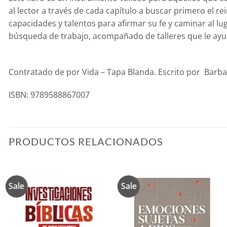
al lector a través de cada capítulo a buscar primero el 
capacidades y talentos para afirmar su fe y caminar al 
búsqueda de trabajo, acompañado de talleres que le ayud
Contratado de por Vida – Tapa Blanda. Escrito por Barb
ISBN: 9789588867007
PRODUCTOS RELACIONADOS
Sale
Sale
Añadir
Añadir
a la
a la
lista de
lista de
deseos
deseos