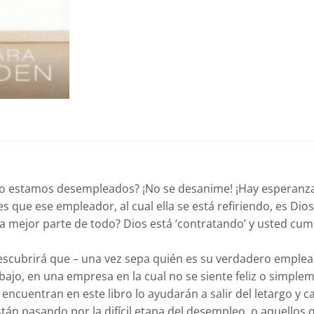
ndo estamos desempleados? ¡No se desanime! ¡Hay esperanz
 que ese empleador, al cual ella se está refiriendo, es Dio
s la mejor parte de todo? Dios está ‘contratando’ y usted cu
 descubrirá que – una vez sepa quién es su verdadero emplead
rabajo, en una empresa en la cual no se siente feliz o simpl
encuentran en este libro lo ayudarán a salir del letargo y c
tán pasando por la difícil etapa del desempleo, o aquellos 