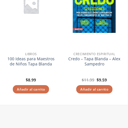
LIBROS
CRECIMIENTO ESPIRITUAL
100 Ideas para Maestros
Credo – Tapa Blanda – Alex
de Niños Tapa Blanda
Sampedro
El
El
$
8.99
$
11.99
$
9.59
precio
precio
original
actual
Añadir al carrito
Añadir al carrito
era:
es:
$11.99.
$9.59.