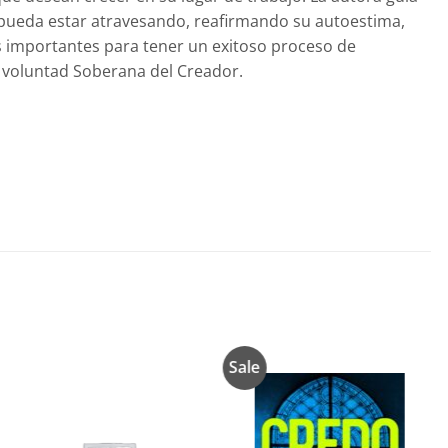
e pueda estar atravesando, reafirmando su autoestima,
os importantes para tener un exitoso proceso de
a voluntad Soberana del Creador.
Sale
Añadir
Añadir
a la
a la
lista de
lista de
deseos
deseos