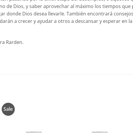
reino de Dios, y saber aprovechar al máximo los tiempos qu
lugar donde Dios desea llevarle. También encontrará consej
arán a crecer y ayudar a otros a descansar y esperar en l
ara Rarden.
Sale
Añadir
Añadir
a la
a la
lista de
lista de
deseos
deseos