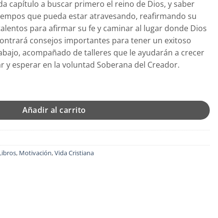
ada capítulo a buscar primero el reino de Dios, y saber
19.
tiempos que pueda estar atravesando, reafirmando su
alentos para afirmar su fe y caminar al lugar donde Dios
contrará consejos importantes para tener un exitoso
bajo, acompañado de talleres que le ayudarán a crecer
r y esperar en la voluntad Soberana del Creador.
 Blanda – Barbara Rarden cantidad
Añadir al carrito
Libros
,
Motivación
,
Vida Cristiana