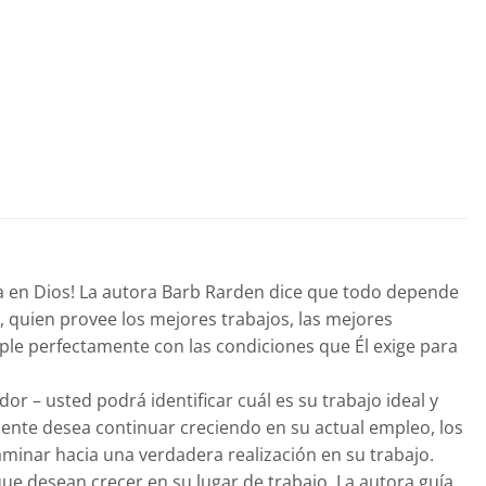
a en Dios! La autora Barb Rarden dice que todo depende
s, quien provee los mejores trabajos, las mejores
mple perfectamente con las condiciones que Él exige para
or – usted podrá identificar cuál es su trabajo ideal y
emente desea continuar creciendo en su actual empleo, los
aminar hacia una verdadera realización en su trabajo.
que desean crecer en su lugar de trabajo. La autora guía