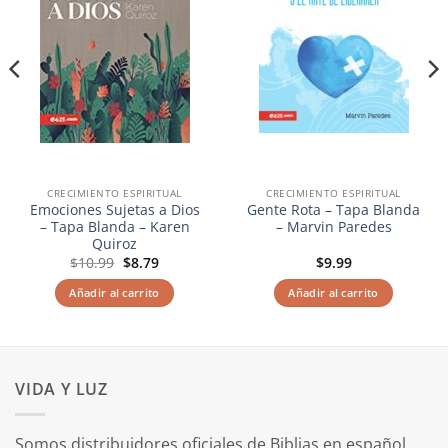
CRECIMIENTO ESPIRITUAL
CRECIMIENTO ESPIRITUAL
Emociones Sujetas a Dios
Gente Rota – Tapa Blanda
– Tapa Blanda – Karen
– Marvin Paredes
Quiroz
El
El
$
10.99
$
8.79
$
9.99
precio
precio
original
actual
Añadir al carrito
Añadir al carrito
era:
es:
$10.99.
$8.79.
VIDA Y LUZ
Somos distribuidores oficiales de Biblias en español,