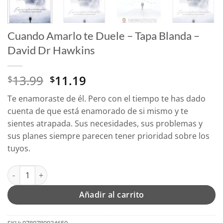
Cuando Amarlo te Duele – Tapa Blanda –
David Dr Hawkins
El
El
13.99
11.19
$
$
precio
precio
Te enamoraste de él. Pero con el tiempo te has dado
original
actual
cuenta de que está enamorado de si mismo y te
era:
es:
sientes atrapada. Sus necesidades, sus problemas y
$13.99.
$11.19.
sus planes siempre parecen tener prioridad sobre los
tuyos.
Cuando Amarlo te Duele - Tapa Blanda – David Dr Hawkins can
Añadir al carrito
SKU:
9780789924650