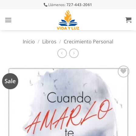
Skip
Llámenos:
727-443-2061
to
content
Inicio
/
Libros
/
Crecimiento Personal
Sale
Añadir
a la
lista
de
deseos