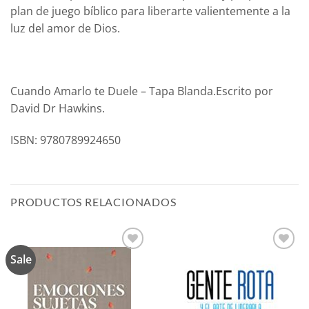
plan de juego bíblico para liberarte valientemente a la
luz del amor de Dios.
Cuando Amarlo te Duele – Tapa Blanda.Escrito por
David Dr Hawkins.
ISBN: 9780789924650
PRODUCTOS RELACIONADOS
Sale
Añadir
Añadir
a la
a la
lista de
lista de
deseos
deseos