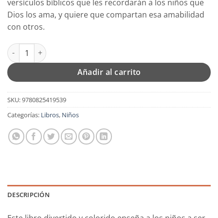
versículos bíblicos que les recordarán a los niños que
Dios los ama, y quiere que compartan esa amabilidad
con otros.
Cuenta con mi Amabilidad - Tapa Blanda – Debby Anderson can
Añadir al carrito
SKU:
9780825419539
Categorías:
Libros
,
Niños
DESCRIPCIÓN
Este libro divertido y colorido enseña a los niños a ser