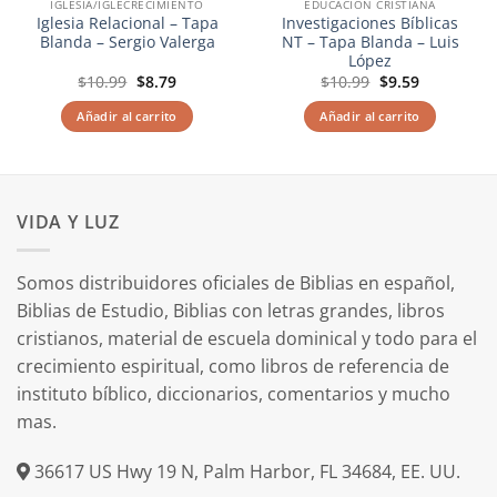
IGLESIA/IGLECRECIMIENTO
EDUCACIÓN CRISTIANA
Iglesia Relacional – Tapa
Investigaciones Bíblicas
Blanda – Sergio Valerga
NT – Tapa Blanda – Luis
López
El
El
El
El
$
10.99
$
8.79
$
10.99
$
9.59
precio
precio
precio
precio
original
actual
original
actual
Añadir al carrito
Añadir al carrito
era:
es:
era:
es:
$10.99.
$8.79.
$10.99.
$9.59.
VIDA Y LUZ
Somos distribuidores oficiales de Biblias en español,
Biblias de Estudio, Biblias con letras grandes, libros
cristianos, material de escuela dominical y todo para el
crecimiento espiritual, como libros de referencia de
instituto bíblico, diccionarios, comentarios y mucho
mas.
36617 US Hwy 19 N, Palm Harbor, FL 34684, EE. UU.