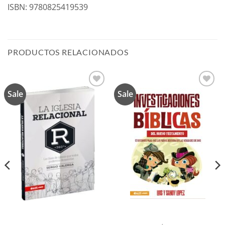
ISBN: 9780825419539
PRODUCTOS RELACIONADOS
Sale
Sale
Añadir
Añadir
a la
a la
lista de
lista de
deseos
deseos