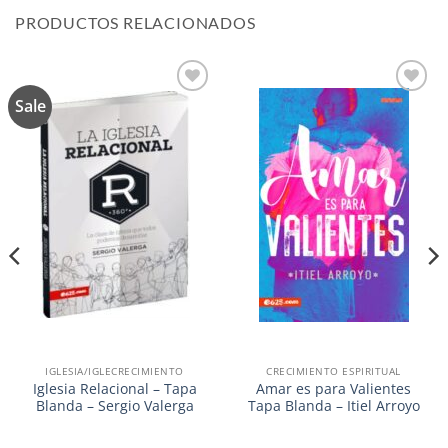
PRODUCTOS RELACIONADOS
Sale
Añadir
Añadir
a la
a la
lista de
lista de
deseos
deseos
IGLESIA/IGLECRECIMIENTO
CRECIMIENTO ESPIRITUAL
Iglesia Relacional – Tapa
Amar es para Valientes
Blanda – Sergio Valerga
Tapa Blanda – Itiel Arroyo