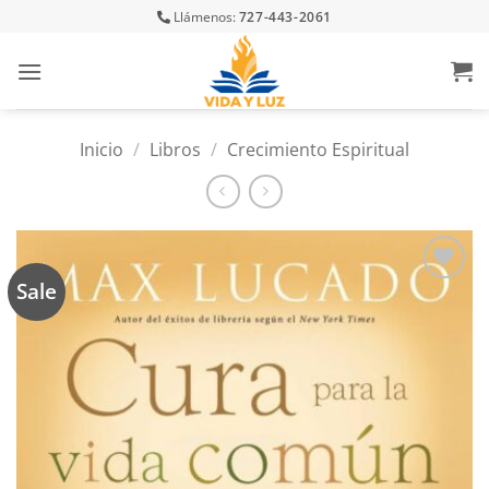
Skip
Llámenos:
727-443-2061
to
content
Inicio
/
Libros
/
Crecimiento Espiritual
Sale
Añadir
a la
lista
de
deseos