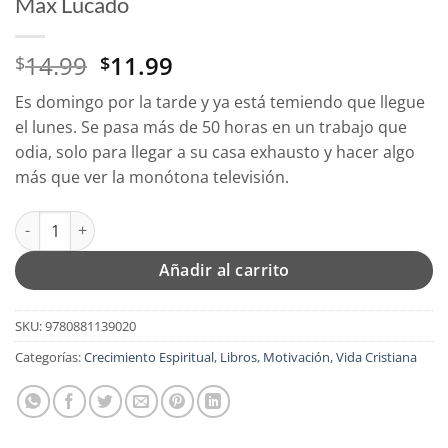
Max Lucado
El
El
14.99
11.99
$
$
precio
precio
Es domingo por la tarde y ya está temiendo que llegue
original
actual
el lunes. Se pasa más de 50 horas en un trabajo que
era:
es:
odia, solo para llegar a su casa exhausto y hacer algo
$14.99.
$11.99.
más que ver la monótona televisión.
Cura para la Vida Común - Tapa Blanda - Max Lucado cantidad
Añadir al carrito
SKU:
9780881139020
Categorías:
Crecimiento Espiritual
,
Libros
,
Motivación
,
Vida Cristiana