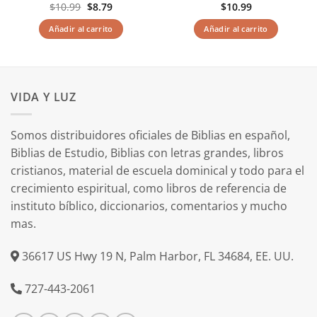
El
El
$
10.99
$
8.79
$
10.99
precio
precio
original
actual
Añadir al carrito
Añadir al carrito
era:
es:
$10.99.
$8.79.
VIDA Y LUZ
Somos distribuidores oficiales de Biblias en español,
Biblias de Estudio, Biblias con letras grandes, libros
cristianos, material de escuela dominical y todo para el
crecimiento espiritual, como libros de referencia de
instituto bíblico, diccionarios, comentarios y mucho
mas.
36617 US Hwy 19 N, Palm Harbor, FL 34684, EE. UU.
727-443-2061