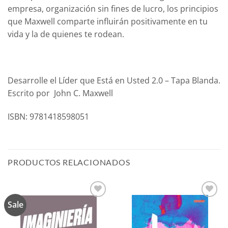
empresa, organización sin fines de lucro, los principios
que Maxwell comparte influirán positivamente en tu
vida y la de quienes te rodean.
Desarrolle el Líder que Está en Usted 2.0 – Tapa Blanda.
Escrito por John C. Maxwell
ISBN: 9781418598051
PRODUCTOS RELACIONADOS
Sale
Añadir
Añadir
a la
a la
lista de
lista de
deseos
deseos