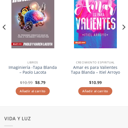
LIBROS
CRECIMIENTO ESPIRITUAL
Imaginiería -Tapa Blanda
Amar es para Valientes
– Paolo Lacota
Tapa Blanda – Itiel Arroyo
El
El
$
10.99
$
8.79
$
10.99
precio
precio
original
actual
Añadir al carrito
Añadir al carrito
era:
es:
$10.99.
$8.79.
VIDA Y LUZ