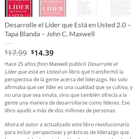
Desarrolle el Líder que Está en Usted 2.0 –
Tapa Blanda – John C. Maxwell
El
El
17.99
14.39
$
$
precio
precio
Hace 25 años Jhon Maxwell publicó
Desarrolle el
original
actual
Líder que está en Usted
un libro que transformó la
era:
es:
perspectiva de la gente acerca del liderazgo. No solo
$17.99.
$14.39.
afirmaba que ser líder es una cualidad que se cultiva, y
no una que sea innata, sino que también ofrecía a la
gente una manera de desarrollarse como líderes. Ese
libro ayudó a más de dos millones de personas.
Ahora el autor a actualizado este libro revolucionario
para incluir perspectivas y prácticas de liderazgo que