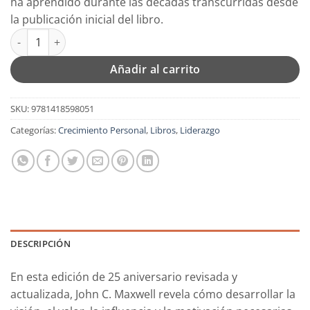
ha aprendido durante las décadas transcurridas desde
la publicación inicial del libro.
Desarrolle el Líder que Está en Usted 2.0 - Tapa Blanda - John 
Añadir al carrito
SKU:
9781418598051
Categorías:
Crecimiento Personal
,
Libros
,
Liderazgo
DESCRIPCIÓN
En esta edición de 25 aniversario revisada y
actualizada, John C. Maxwell revela cómo desarrollar la