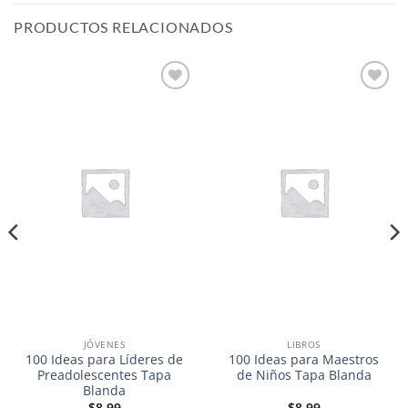
PRODUCTOS RELACIONADOS
Añadir
Añadir
a la
a la
lista de
lista de
deseos
deseos
JÓVENES
LIBROS
100 Ideas para Líderes de
100 Ideas para Maestros
Preadolescentes Tapa
de Niños Tapa Blanda
Blanda
$
8.99
$
8.99