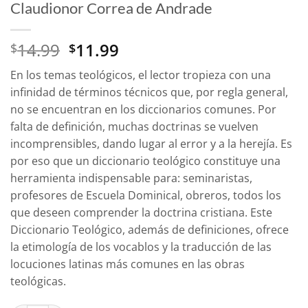
Claudionor Correa de Andrade
El
El
14.99
11.99
$
$
precio
precio
En los temas teológicos, el lector tropieza con una
original
actual
infinidad de términos técnicos que, por regla general,
era:
es:
no se encuentran en los diccionarios comunes. Por
$14.99.
$11.99.
falta de definición, muchas doctrinas se vuelven
incomprensibles, dando lugar al error y a la herejía. Es
por eso que un diccionario teológico constituye una
herramienta indispensable para: seminaristas,
profesores de Escuela Dominical, obreros, todos los
que deseen comprender la doctrina cristiana. Este
Diccionario Teológico, además de definiciones, ofrece
la etimología de los vocablos y la traducción de las
locuciones latinas más comunes en las obras
teológicas.