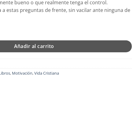
mente bueno o que realmente tenga el control.
 a estas preguntas de frente, sin vacilar ante ninguna de
edió Eso? - Edición Bolsillo - Tapa Blanda – Christopher Ash can
Añadir al carrito
Libros
,
Motivación
,
Vida Cristiana