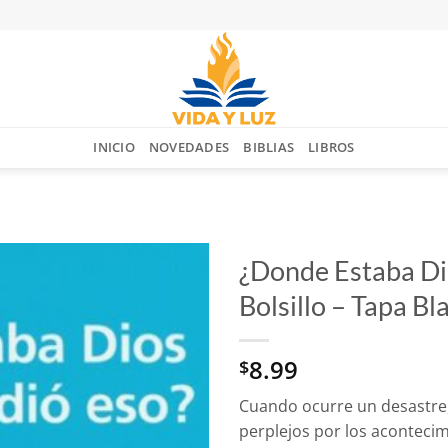
INICIO
NOVEDADES
BIBLIAS
LIBROS
¿Donde Estaba Di
Bolsillo – Tapa B
Añadir
a la
lista
8.99
$
de
deseos
Cuando ocurre un desastre
perplejos por los aconteci