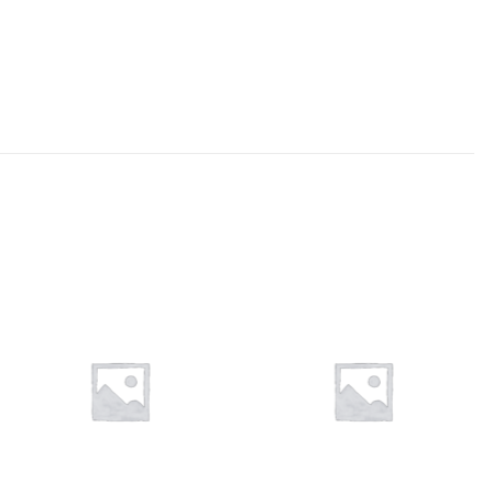
Añadir
Añadir
a la
a la
lista de
lista de
deseos
deseos