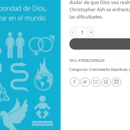
dudar de que Dios sea real
Christopher Ash se enfrenta
las dificultades.
¿Donde Estaba Dios Cuando Suc
SKU:
9780825458224
Categorías:
Crecimiento Espiritual
,