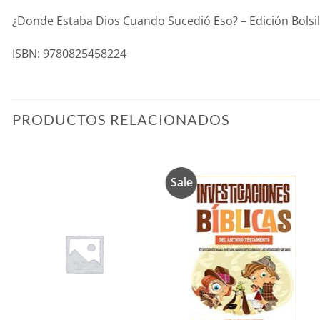
¿Donde Estaba Dios Cuando Sucedió Eso? – Edición Bolsill
ISBN: 9780825458224
PRODUCTOS RELACIONADOS
Sale
Añadir
Añadir
a la
a la
lista de
lista de
deseos
deseos