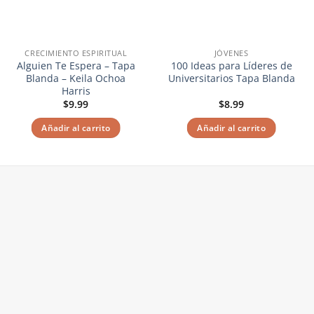
CRECIMIENTO ESPIRITUAL
JÓVENES
Alguien Te Espera – Tapa
100 Ideas para Líderes de
Blanda – Keila Ochoa
Universitarios Tapa Blanda
Harris
$
9.99
$
8.99
Añadir al carrito
Añadir al carrito