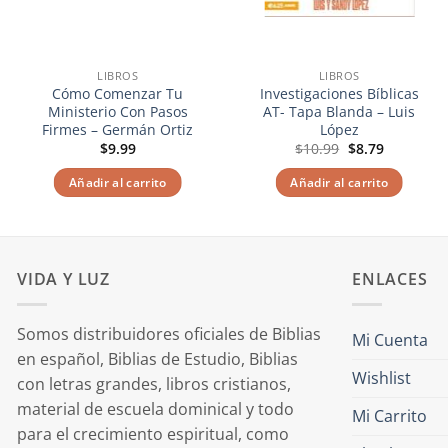
LIBROS
LIBROS
Cómo Comenzar Tu
Investigaciones Bíblicas
Ministerio Con Pasos
AT- Tapa Blanda – Luis
Firmes – Germán Ortiz
López
El
El
$
9.99
$
10.99
$
8.79
precio
precio
original
actual
Añadir al carrito
Añadir al carrito
era:
es:
$10.99.
$8.79.
VIDA Y LUZ
ENLACES
Somos distribuidores oficiales de Biblias
Mi Cuenta
en español, Biblias de Estudio, Biblias
Wishlist
con letras grandes, libros cristianos,
material de escuela dominical y todo
Mi Carrito
para el crecimiento espiritual, como