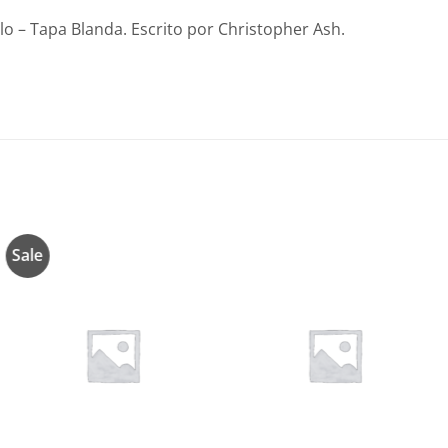
o – Tapa Blanda. Escrito por Christopher Ash.
Sale
Añadir
Añadir
a la
a la
lista de
lista de
deseos
deseos