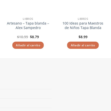
LIBROS
LIBROS
Artesano – Tapa blanda –
100 Ideas para Maestros
Alex Sampedro
de Niños Tapa Blanda
El
El
$
10.99
$
8.79
$
8.99
precio
precio
original
actual
Añadir al carrito
Añadir al carrito
era:
es:
$10.99.
$8.79.