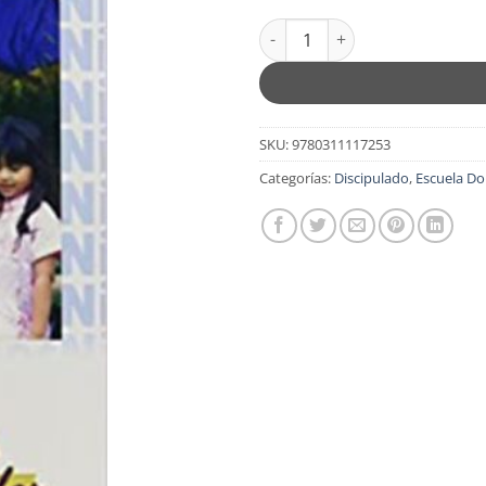
EBPT. Niños 6 - 8 Años: Alumno
SKU:
9780311117253
Categorías:
Discipulado
,
Escuela Do