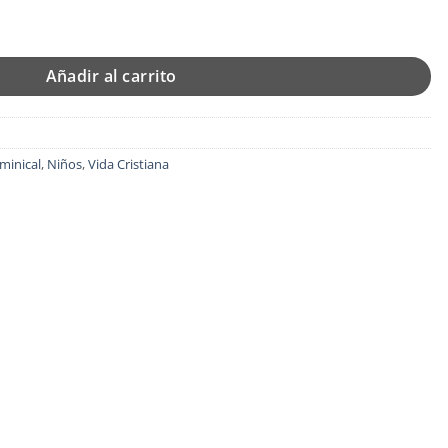
s 3 - Tapa Blanda - Varios Autores cantidad
Añadir al carrito
minical
,
Niños
,
Vida Cristiana