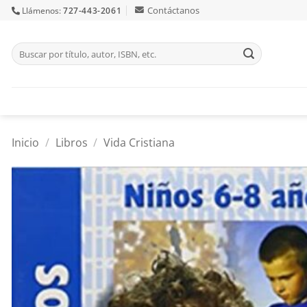
Skip
Contáctanos
Llámenos:
727-443-2061
to
content
Buscar
por:
Inicio
/
Libros
/
Vida Cristiana