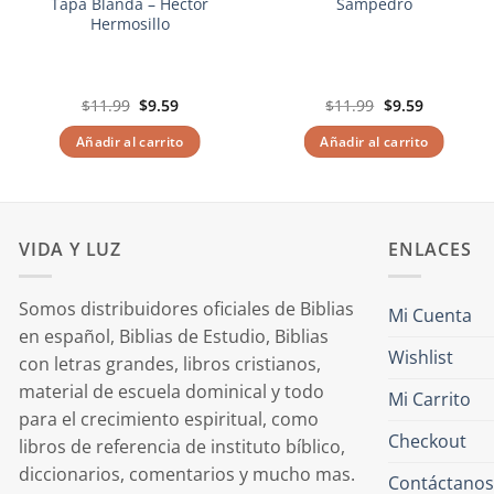
Tapa Blanda – Hector
Sampedro
Hermosillo
El
El
El
El
$
11.99
$
9.59
$
11.99
$
9.59
precio
precio
precio
precio
original
actual
original
actual
Añadir al carrito
Añadir al carrito
era:
es:
era:
es:
$11.99.
$9.59.
$11.99.
$9.59.
VIDA Y LUZ
ENLACES
Somos distribuidores oficiales de Biblias
Mi Cuenta
en español, Biblias de Estudio, Biblias
Wishlist
con letras grandes, libros cristianos,
material de escuela dominical y todo
Mi Carrito
para el crecimiento espiritual, como
Checkout
libros de referencia de instituto bíblico,
diccionarios, comentarios y mucho mas.
Contáctanos