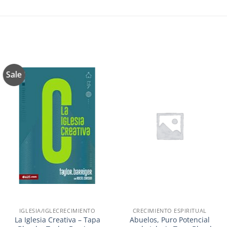
Sale
Añadir
Añadir
a la
a la
lista de
lista de
deseos
deseos
IGLESIA/IGLECRECIMIENTO
CRECIMIENTO ESPIRITUAL
La Iglesia Creativa – Tapa
Abuelos, Puro Potencial