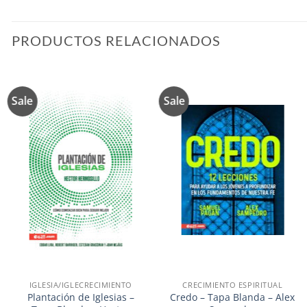
PRODUCTOS RELACIONADOS
Sale
Sale
Añadir
Añadir
a la
a la
lista de
lista de
deseos
deseos
IGLESIA/IGLECRECIMIENTO
CRECIMIENTO ESPIRITUAL
Plantación de Iglesias –
Credo – Tapa Blanda – Alex