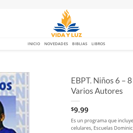
INICIO
NOVEDADES
BIBLIAS
LIBROS
EBPT. Niños 6 – 8
Varios Autores
Añadir
a la
lista
9.99
$
de
deseos
Es un programa que incluye 
celulares, Escuelas Dominic