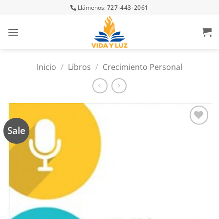
Skip
Llámenos:
727-443-2061
to
content
Inicio
/
Libros
/
Crecimiento Personal
Sale
Añadir
a la
lista
de
deseos