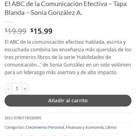
El ABC de la Comunicación Efectiva – Tapa
Blanda – Sonia González A.
El
El
19.99
15.99
$
$
precio
precio
El ABC de la comunicación efectiva: hablada, escrita y
original
actual
escuchada combina las enseñanza más queridas de los
era:
es:
tres primeros libros de la serie ‘Habilidades de
$19.99.
$15.99.
comunicación…’ de Sonia González en un solo volúmen
para un liderazgo más asertivo y de alto impacto.
El ABC de la Comunicación Efectiva - Tapa Blanda - Sonia Gonzá
Añadir al carrito
SKU:
9780718030995
Categorías:
Crecimiento Personal
,
Finanzas y Economía
,
Libros