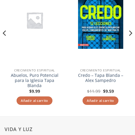
deseos
deseos
CRECIMIENTO ESPIRITUAL
CRECIMIENTO ESPIRITUAL
Abuelos, Puro Potencial
Credo – Tapa Blanda –
para la Iglesia Tapa
Alex Sampedro
Blanda
El
El
$
9.99
$
11.99
$
9.59
precio
precio
original
actual
Añadir al carrito
Añadir al carrito
era:
es:
$11.99.
$9.59.
VIDA Y LUZ