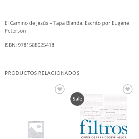
El Camino de Jesús – Tapa Blanda. Escrito por Eugene
Peterson
ISBN: 9781588025418
PRODUCTOS RELACIONADOS
Sale
Añadir
Añadir
a la
a la
lista de
lista de
deseos
deseos