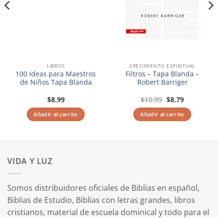
LIBROS
CRECIMIENTO ESPIRITUAL
100 Ideas para Maestros
Filtros – Tapa Blanda –
de Niños Tapa Blanda
Robert Barriger
El
El
$
8.99
$
10.99
$
8.79
precio
precio
original
actual
Añadir al carrito
Añadir al carrito
era:
es:
$10.99.
$8.79.
VIDA Y LUZ
Somos distribuidores oficiales de Biblias en español,
Biblias de Estudio, Biblias con letras grandes, libros
cristianos, material de escuela dominical y todo para el