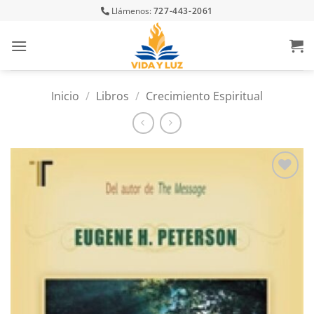
Skip
Llámenos:
727-443-2061
to
content
Inicio
/
Libros
/
Crecimiento Espiritual
Añadir
a la
lista
de
deseos