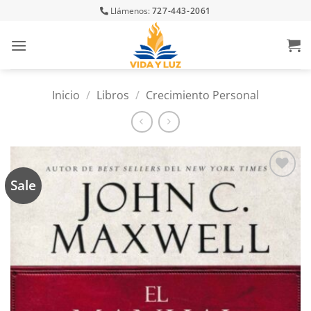
Skip
Llámenos:
727-443-2061
to
content
Inicio
/
Libros
/
Crecimiento Personal
Sale
Añadir
a la
lista
de
deseos