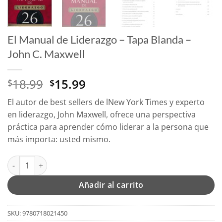
El Manual de Liderazgo – Tapa Blanda –
John C. Maxwell
El
El
18.99
15.99
$
$
precio
precio
El autor de best sellers de lNew York Times y experto
original
actual
en liderazgo, John Maxwell, ofrece una perspectiva
era:
es:
práctica para aprender cómo liderar a la persona que
$18.99.
$15.99.
más importa: usted mismo.
El Manual de Liderazgo - Tapa Blanda - John C. Maxwell cantida
Añadir al carrito
SKU:
9780718021450