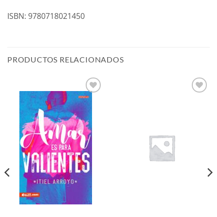
ISBN: 9780718021450
PRODUCTOS RELACIONADOS
Añadir
Añadir
a la
a la
lista de
lista de
deseos
deseos