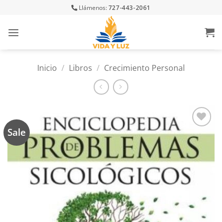
Skip
Llámenos:
727-443-2061
to
content
Inicio
/
Libros
/
Crecimiento Personal
Sale
Añadir
a la
lista
de
deseos