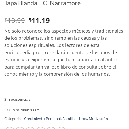
Tapa Blanda – C. Narramore
El
El
13.99
11.19
$
$
precio
precio
No solo reconoce los aspectos médicos y tradicionales
original
actual
de los problemas, sino también las causas y las
era:
es:
soluciones espirituales. Los lectores de esta
$13.99.
$11.19.
enciclopedia pronto se darán cuenta de los años de
estudio y la experiencia que han capacitado al autor
para compilar tan valioso libro de consulta sobre el
conocimiento y la comprensión de los humanos.
Sin existencias
SKU:
9781560630005
Categorías:
Crecimiento Personal
,
Familia
,
Libros
,
Motivación