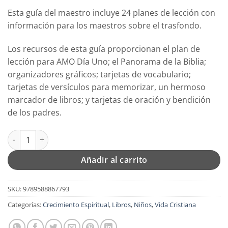
precio
precio
Esta guía del maestro incluye 24 planes de lección con
original
actual
información para los maestros sobre el trasfondo.
era:
es:
$15.99.
$12.79.
Los recursos de esta guía proporcionan el plan de
lección para AMO Día Uno; el Panorama de la Biblia;
organizadores gráficos; tarjetas de vocabulario;
tarjetas de versículos para memorizar, un hermoso
marcador de libros; y tarjetas de oración y bendición
de los padres.
Evangelio de Lucas - Cartilla Argollada - Tapa Blanda - Guía AM
Añadir al carrito
SKU:
9789588867793
Categorías:
Crecimiento Espiritual
,
Libros
,
Niños
,
Vida Cristiana