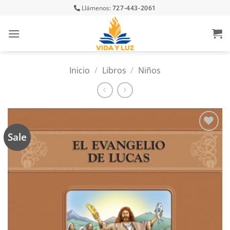
Skip
Llámenos:
727-443-2061
to
content
Inicio
/
Libros
/
Niños
Sale
Añadir
a la
lista
de
deseos