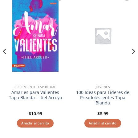
Añadir
Añadir
a la
a la
lista de
lista de
deseos
deseos
CRECIMIENTO ESPIRITUAL
JÓVENES
Amar es para Valientes
100 Ideas para Líderes de
Tapa Blanda – Itiel Arroyo
Preadolescentes Tapa
Blanda
$
10.99
$
8.99
Añadir al carrito
Añadir al carrito