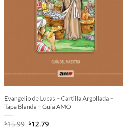
Evangelio de Lucas – Cartilla Argollada –
Tapa Blanda – Guía AMO
El
El
15.99
12.79
$
$