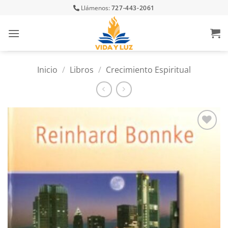
Skip
Llámenos:
727-443-2061
to
content
Inicio
/
Libros
/
Crecimiento Espiritual
Añadir
a la
lista
de
deseos