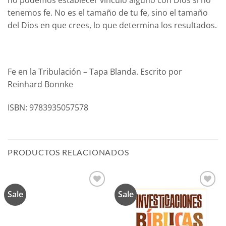
no podemos establecer vínculo alguno con Dios si no
tenemos fe. No es el tamaño de tu fe, sino el tamaño
del Dios en que crees, lo que determina los resultados.
Fe en la Tribulación – Tapa Blanda. Escrito por
Reinhard Bonnke
ISBN: 9783935057578
PRODUCTOS RELACIONADOS
Sale
Sale
Añadir
Añadir
a la
a la
lista de
lista de
deseos
deseos