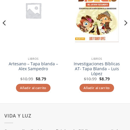
LIBROS
LIBROS
Artesano – Tapa blanda –
Investigaciones Bíblicas
Alex Sampedro
AT- Tapa Blanda – Luis
López
El
El
El
El
$
10.99
$
8.79
$
10.99
$
8.79
precio
precio
precio
precio
original
actual
original
actual
Añadir al carrito
Añadir al carrito
era:
es:
era:
es:
$10.99.
$8.79.
$10.99.
$8.79.
VIDA Y LUZ