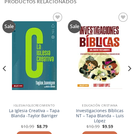
PRODUCTOS RELACIONADOS
Sale
Sale
Añadir
Añadir
a la
a la
lista de
lista de
deseos
deseos
IGLESIA/IGLECRECIMIENTO
EDUCACIÓN CRISTIANA
La Iglesia Creativa – Tapa
Investigaciones Bíblicas
Blanda -Taylor Barriger
NT – Tapa Blanda – Luis
López
El
El
El
El
$
10.99
$
8.79
$
10.99
$
9.59
precio
precio
precio
precio
original
actual
original
actual