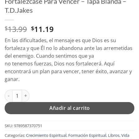
Fortalézcase Para Vencer – Tapa Blanda –
T.D.Jakes
El
El
13.99
11.19
$
$
precio
precio
En las dificultades, el mensaje es que Dios es su
original
actual
fortaleza y que Él no lo abandona ante las arremetidas
era:
es:
del enemigo. Cuando sentimos que ya
$13.99.
$11.19.
no tenemos fuerzas, Dios nos fortalecerá. Aquí
encontrará un plan para vencer, tener éxito, avanzar y
ganar.
Fortalézcase Para Vencer - Tapa Blanda - T.D.Jakes cantidad
Añadir al carrito
SKU:
9789587370751
Categorías:
Crecimiento Espiritual
,
Formación Espiritual
,
Libros
,
Vida