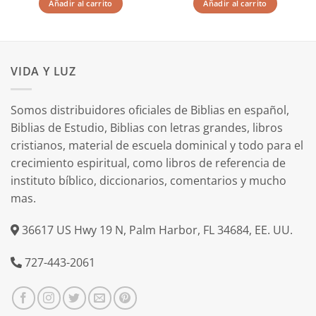
Añadir al carrito
Añadir al carrito
era:
es:
era:
es:
$10.99.
$8.79.
$10.99.
$9.59.
VIDA Y LUZ
Somos distribuidores oficiales de Biblias en español,
Biblias de Estudio, Biblias con letras grandes, libros
cristianos, material de escuela dominical y todo para el
crecimiento espiritual, como libros de referencia de
instituto bíblico, diccionarios, comentarios y mucho
mas.
36617 US Hwy 19 N, Palm Harbor, FL 34684, EE. UU.
727-443-2061