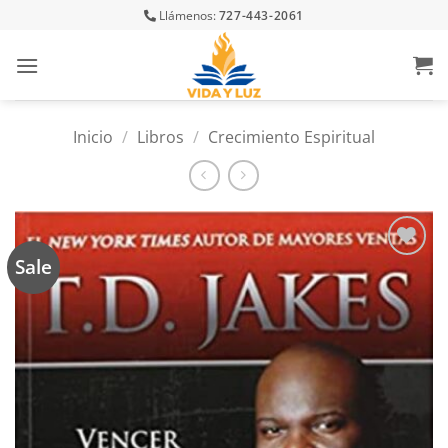
Skip
Llámenos:
727-443-2061
to
content
Inicio
/
Libros
/
Crecimiento Espiritual
Sale
Añadir
a la
lista
de
deseos