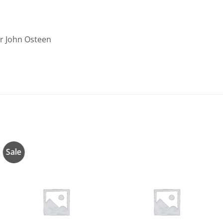
or John Osteen
Sale
Añadir
Añadir
a la
a la
lista de
lista de
deseos
deseos