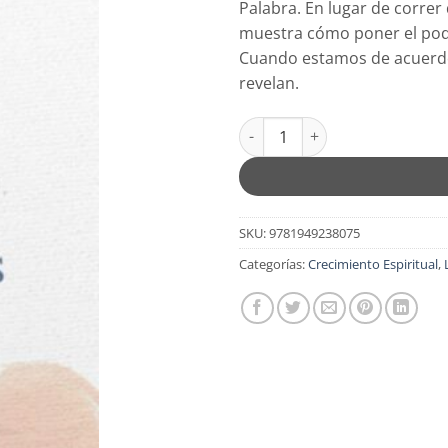
Palabra. En lugar de corr
$13.99.
$11.
muestra cómo poner el poder
Cuando estamos de acuerdo,
revelan.
Hay un Milagro en Tus Palabra
SKU:
9781949238075
Categorías:
Crecimiento Espiritual
,