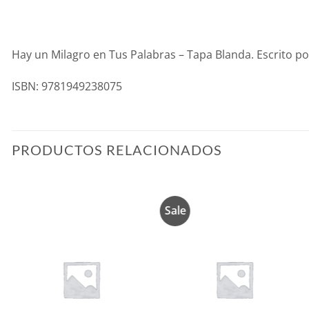
Hay un Milagro en Tus Palabras – Tapa Blanda. Escrito p
ISBN: 9781949238075
PRODUCTOS RELACIONADOS
Sale
Añadir
Añadir
a la
a la
lista de
lista de
deseos
deseos