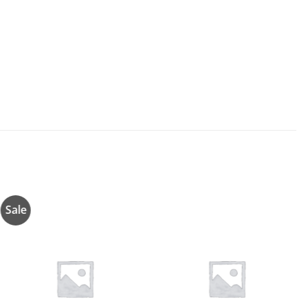
Sale
Añadir
Añadir
a la
a la
lista de
lista de
deseos
deseos