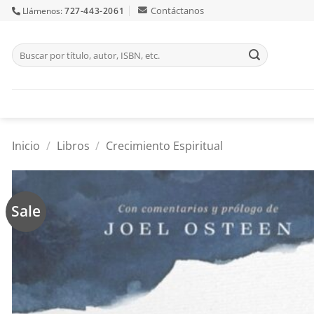
Skip
Contáctanos
Llámenos:
727-443-2061
to
content
Buscar
por:
Inicio
/
Libros
/
Crecimiento Espiritual
Sale