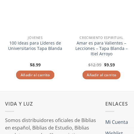
JÓVENES
CRECIMIENTO ESPIRITUAL
100 Ideas para Líderes de
Amar es para Valientes –
Universitarios Tapa Blanda
Lecciones – Tapa Blanda –
Itiel Arroyo
El
El
$
8.99
$
12.99
$
9.59
precio
precio
original
actual
Añadir al carrito
Añadir al carrito
era:
es:
$12.99.
$9.59.
VIDA Y LUZ
ENLACES
Somos distribuidores oficiales de Biblias
Mi Cuenta
en español, Biblias de Estudio, Biblias
Wishlist