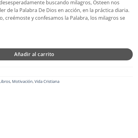
er desesperadamente buscando milagros, Osteen nos
19.
 de la Palabra De Dios en acción, en la práctica diaria.
 creémoste y confesamos la Palabra, los milagros se
s - Tapa Blanda - John Osteen cantidad
Añadir al carrito
Libros
,
Motivación
,
Vida Cristiana