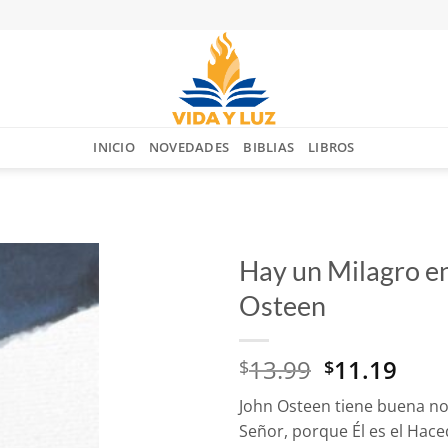
INICIO
NOVEDADES
BIBLIAS
LIBROS
Hay un Milagro en
Osteen
Añadir
a la
lista
El
El
13.99
11.19
$
$
de
deseos
precio
prec
John Osteen tiene buena no
original
actu
Señor, porque Él es el Hace
era:
es: