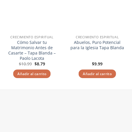
CRECIMIENTO ESPIRITUAL
CRECIMIENTO ESPIRITUAL
Cómo Salvar tu
Abuelos, Puro Potencial
Matrimonio Antes de
para la Iglesia Tapa Blanda
Casarte – Tapa Blanda –
Paolo Lacota
El
El
$
10.99
$
8.79
$
9.99
precio
precio
original
actual
Añadir al carrito
Añadir al carrito
era:
es:
$10.99.
$8.79.