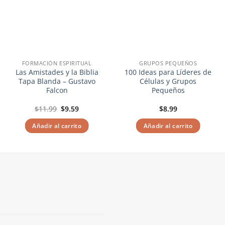
FORMACIÓN ESPIRITUAL
GRUPOS PEQUEÑOS
Las Amistades y la Biblia
100 Ideas para Líderes de
Tapa Blanda – Gustavo
Células y Grupos
Falcon
Pequeños
El
El
$
11.99
$
9.59
$
8.99
precio
precio
original
actual
Añadir al carrito
Añadir al carrito
era:
es:
$11.99.
$9.59.