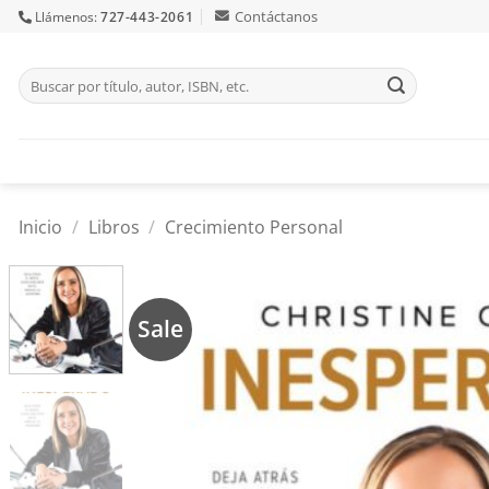
Skip
Contáctanos
Llámenos:
727-443-2061
to
content
Buscar
por:
Inicio
/
Libros
/
Crecimiento Personal
Sale