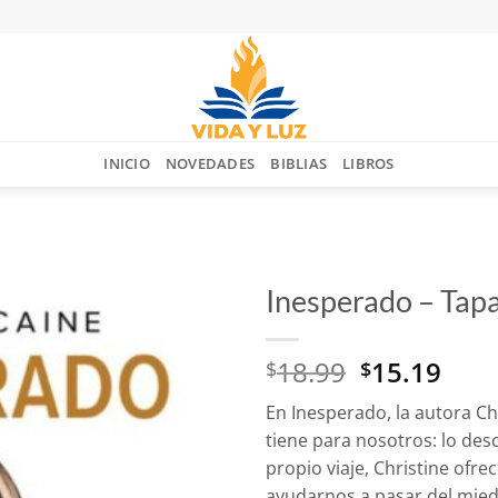
INICIO
NOVEDADES
BIBLIAS
LIBROS
Inesperado – Tapa
Añadir
El
El
18.99
15.19
a la
$
$
lista
precio
prec
de
En
Inesperado
, la autora C
original
actu
deseos
tiene para nosotros: lo de
era:
es:
propio viaje, Christine ofrec
$18.99.
$15.
ayudarnos a pasar del miedo