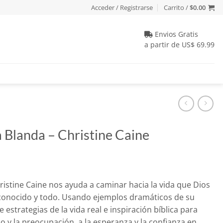
Acceder / Registrarse
Carrito /
$
0.00
Envios Gratis
a partir de US$ 69.99
 Blanda – Christine Caine
io
hristine Caine nos ayuda a caminar hacia la vida que Dios
al
sconocido y todo. Usando ejemplos dramáticos de su
e estrategias de la vida real e inspiración bíblica para
19.
 y la preocupación, a la esperanza y la confianza en