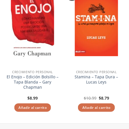
lista de
lista de
deseos
deseos
CRECIMIENTO PERSONAL
CRECIMIENTO PERSONAL
El Enojo – Edición Bolsillo –
Stamina – Tapa Dura –
Tapa Blanda – Gary
Lucas Leys
Chapman
El
El
$
8.99
$
10.99
$
8.79
precio
precio
original
actual
Añadir al carrito
Añadir al carrito
era:
es:
$10.99.
$8.79.