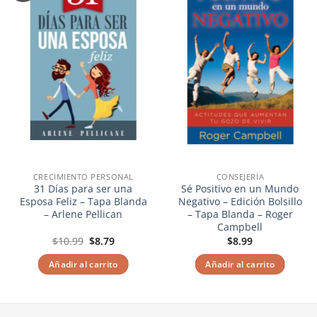
lista de
lista de
deseos
deseos
CRECIMIENTO PERSONAL
CONSEJERÍA
31 Días para ser una
Sé Positivo en un Mundo
Esposa Feliz – Tapa Blanda
Negativo – Edición Bolsillo
– Arlene Pellican
– Tapa Blanda – Roger
Campbell
El
El
$
10.99
$
8.79
$
8.99
precio
precio
original
actual
Añadir al carrito
Añadir al carrito
era:
es:
$10.99.
$8.79.