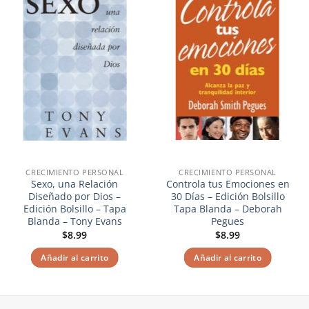
lista de
lista de
deseos
deseos
CRECIMIENTO PERSONAL
CRECIMIENTO PERSONAL
Sexo, una Relación
Controla tus Emociones en
Diseñado por Dios –
30 Días – Edición Bolsillo
Edición Bolsillo – Tapa
Tapa Blanda – Deborah
Blanda – Tony Evans
Pegues
$
8.99
$
8.99
Añadir al carrito
Añadir al carrito