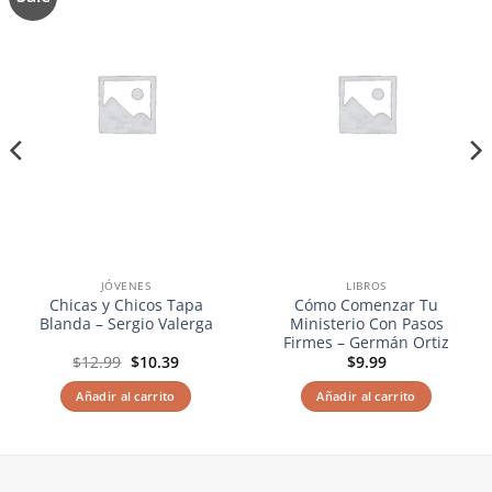
a la
a la
lista de
lista de
deseos
deseos
JÓVENES
LIBROS
Chicas y Chicos Tapa
Cómo Comenzar Tu
Blanda – Sergio Valerga
Ministerio Con Pasos
Firmes – Germán Ortiz
El
El
$
12.99
$
10.39
$
9.99
precio
precio
original
actual
Añadir al carrito
Añadir al carrito
era:
es:
$12.99.
$10.39.