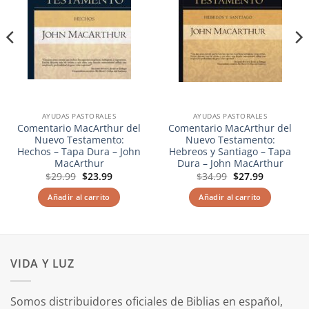
AYUDAS PASTORALES
AYUDAS PASTORALES
Comentario MacArthur del
Comentario MacArthur del
Nuevo Testamento:
Nuevo Testamento:
Hechos – Tapa Dura – John
Hebreos y Santiago – Tapa
MacArthur
Dura – John MacArthur
El
El
El
El
$
29.99
$
23.99
$
34.99
$
27.99
precio
precio
precio
precio
original
actual
original
actual
Añadir al carrito
Añadir al carrito
era:
es:
era:
es:
$29.99.
$23.99.
$34.99.
$27.99.
VIDA Y LUZ
Somos distribuidores oficiales de Biblias en español,