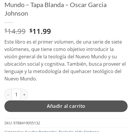
Mundo – Tapa Blanda – Oscar Garcia
Johnson
El
El
14.99
11.99
$
$
precio
precio
Este libro es el primer volumen, de una serie de siete
original
actual
volúmenes, que tiene como objetivo introducir la
era:
es:
visión general de la teología del Nuevo Mundo y su
$14.99.
$11.99.
ubicación social y cognitiva. También, busca proveer el
lenguaje y la metodología del quehacer teológico del
Nuevo Mundo.
Introducción A La Teología Del Nuevo Mundo - Tapa Blanda - O
Añadir al carrito
SKU:
9788419055132
Categorías:
Ayudas Pastorales
,
Teología
,
Vida Cristiana