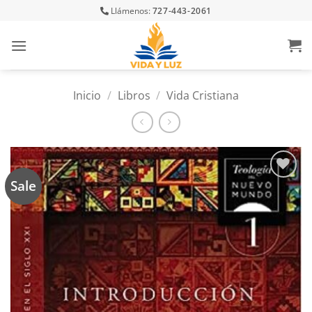
Skip
Llámenos:
727-443-2061
to
content
Inicio
/
Libros
/
Vida Cristiana
Sale
Añadir
a la
lista
de
deseos