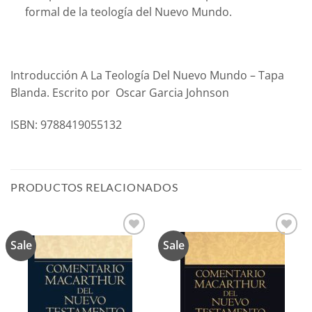
formal de la teología del Nuevo Mundo.
Introducción A La Teología Del Nuevo Mundo – Tapa
Blanda. Escrito por Oscar Garcia Johnson
ISBN: 9788419055132
PRODUCTOS RELACIONADOS
Sale
Sale
Añadir
Añadir
a la
a la
lista de
lista de
deseos
deseos