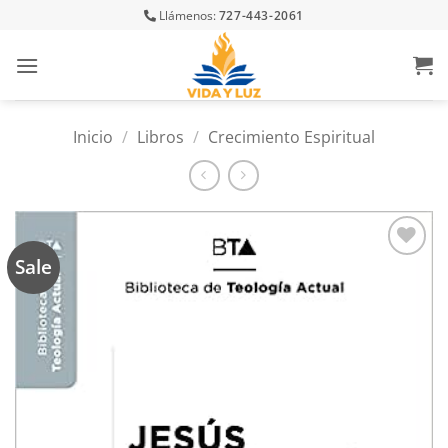
Skip
Llámenos:
727-443-2061
to
content
Inicio
/
Libros
/
Crecimiento Espiritual
Sale
Añadir
a la
lista
de
deseos