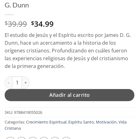
G. Dunn
El
El
39.99
34.99
$
$
precio
precio
El estudio de
Jesús y el Espíritu
escrito por James D. G.
original
actual
Dunn, hace un acercamiento a la historia de los
era:
es:
orígenes cristianos. Profundizando en cuáles fueron
$39.99.
$34.99.
las experiencias religiosas de Jesús y del cristianismo
de la primera generación.
Jesús Y El Espíritu - Tapa Blanda - James D. G. Dunn cantidad
Añadir al carrito
SKU:
9788419055026
Categorías:
Crecimiento Espiritual
,
Espíritu Santo
,
Motivación
,
Vida
Cristiana