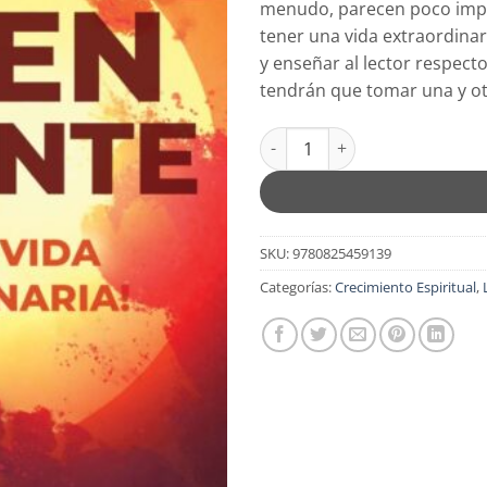
menudo, parecen poco impor
tener una vida extraordinar
y enseñar al lector respect
tendrán que tomar una y otr
Joven Valiente - Edición Bolsi
SKU:
9780825459139
Categorías:
Crecimiento Espiritual
,