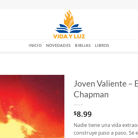
INICIO
NOVEDADES
BIBLIAS
LIBROS
Joven Valiente – 
Chapman
Añadir
a la
lista
8.99
$
de
deseos
Nadie tiene una vida extraor
construye paso a paso. Se e