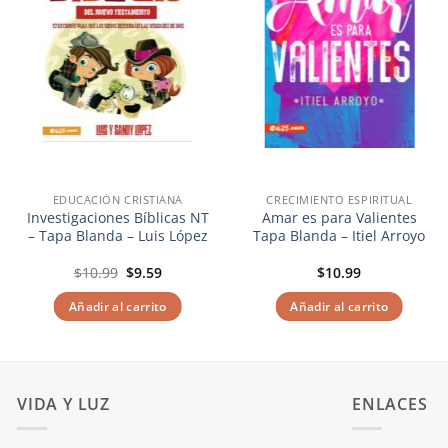
EDUCACIÓN CRISTIANA
CRECIMIENTO ESPIRITUAL
Investigaciones Bíblicas NT
Amar es para Valientes
– Tapa Blanda – Luis López
Tapa Blanda – Itiel Arroyo
El
El
$
10.99
$
9.59
$
10.99
precio
precio
original
actual
Añadir al carrito
Añadir al carrito
era:
es:
$10.99.
$9.59.
VIDA Y LUZ
ENLACES