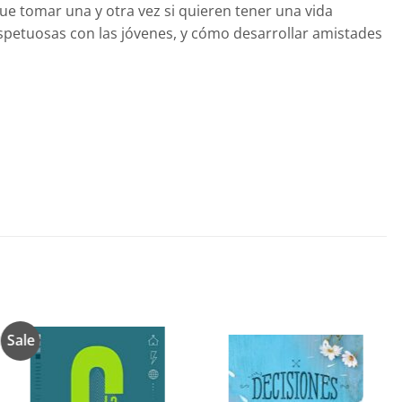
ue tomar una y otra vez si quieren tener una vida
espetuosas con las jóvenes, y cómo desarrollar amistades
Sale
Añadir
Añadir
a la
a la
lista de
lista de
deseos
deseos