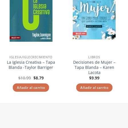
IGLESIA/IGLECRECIMIENTO
LIBROS
La Iglesia Creativa – Tapa
Decisiones de Mujer –
Blanda -Taylor Barriger
Tapa Blanda – Karen
Lacota
El
El
$
10.99
$
8.79
$
9.99
precio
precio
original
actual
Añadir al carrito
Añadir al carrito
era:
es:
$10.99.
$8.79.