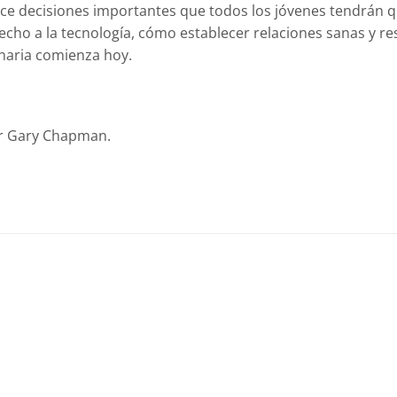
nce decisiones importantes que todos los jóvenes tendrán q
echo a la tecnología, cómo establecer relaciones sanas y r
inaria comienza hoy.
por Gary Chapman.
Añadir
Añadir
a la
a la
lista de
lista de
deseos
deseos