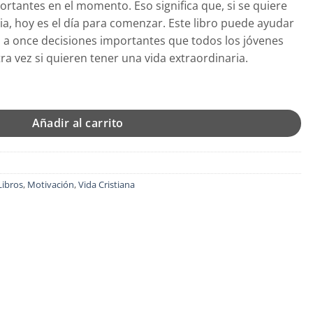
tantes en el momento. Eso significa que, si se quiere
ia, hoy es el día para comenzar. Este libro puede ayudar
o a once decisiones importantes que todos los jóvenes
a vez si quieren tener una vida extraordinaria.
llo - Tapa Blanda - Gary Chapman cantidad
Añadir al carrito
Libros
,
Motivación
,
Vida Cristiana