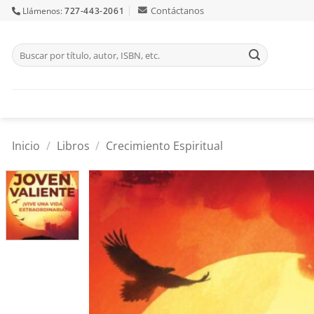
Skip
Contáctanos
Llámenos:
727-443-2061
to
content
Buscar
por:
Inicio
/
Libros
/
Crecimiento Espiritual