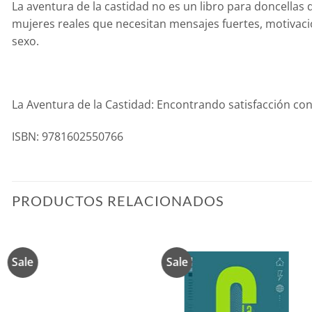
La aventura de la castidad
no es un libro para doncellas
mujeres reales que necesitan mensajes fuertes, motivac
sexo.
La Aventura de la Castidad: Encontrando satisfacción co
ISBN: 9781602550766
PRODUCTOS RELACIONADOS
Sale
Sale
Añadir
Añadir
a la
a la
lista de
lista de
deseos
deseos