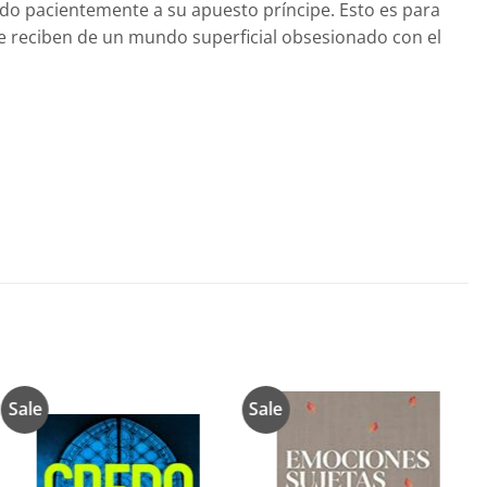
ndo pacientemente a su apuesto príncipe. Esto es para
e reciben de un mundo superficial obsesionado con el
Sale
Sale
Añadir
Añadir
a la
a la
lista de
lista de
deseos
deseos