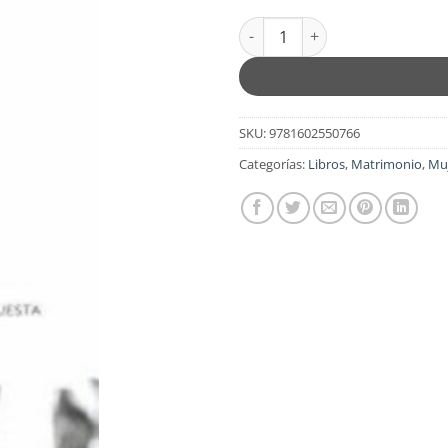
$15.99.
$12.
La Aventura de la Castidad - 
SKU:
9781602550766
Categorías:
Libros
,
Matrimonio
,
Mu