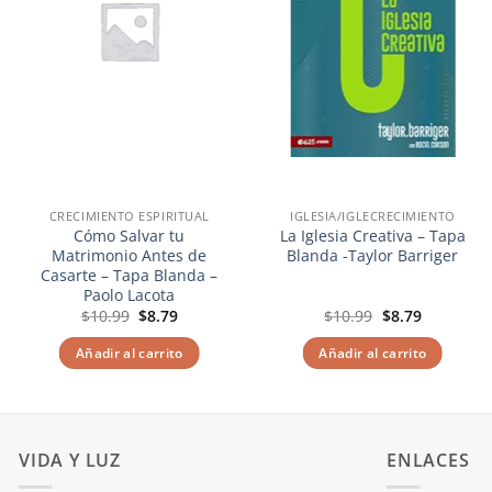
CRECIMIENTO ESPIRITUAL
IGLESIA/IGLECRECIMIENTO
Cómo Salvar tu
La Iglesia Creativa – Tapa
Matrimonio Antes de
Blanda -Taylor Barriger
Casarte – Tapa Blanda –
Paolo Lacota
El
El
El
El
$
10.99
$
8.79
$
10.99
$
8.79
precio
precio
precio
precio
original
actual
original
actual
Añadir al carrito
Añadir al carrito
era:
es:
era:
es:
$10.99.
$8.79.
$10.99.
$8.79.
VIDA Y LUZ
ENLACES