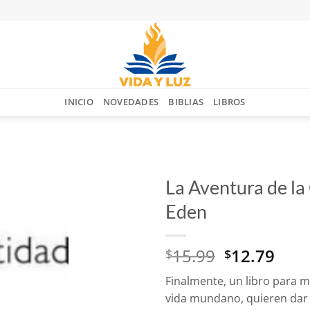
INICIO
NOVEDADES
BIBLIAS
LIBROS
La Aventura de la
Eden
Añadir
a la
lista
El
El
15.99
12.79
$
$
de
deseos
precio
prec
Finalmente, un libro para mu
original
actu
vida mundano, quieren dar 
era:
es: