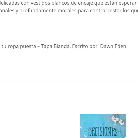
 delicadas con vestidos blancos de encaje que están espera
ionales y profundamente morales para contrarrestar los qu
n tu ropa puesta – Tapa Blanda. Escrito por Dawn Eden
Añadir
Añadir
a la
a la
lista de
lista de
deseos
deseos