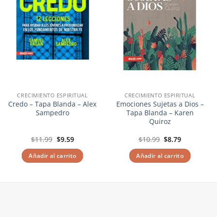
CRECIMIENTO ESPIRITUAL
CRECIMIENTO ESPIRITUAL
Credo – Tapa Blanda – Alex
Emociones Sujetas a Dios –
Sampedro
Tapa Blanda – Karen
Quiroz
El
El
El
El
$
11.99
$
9.59
$
10.99
$
8.79
precio
precio
precio
precio
original
actual
original
actual
Añadir al carrito
Añadir al carrito
era:
es:
era:
es:
$11.99.
$9.59.
$10.99.
$8.79.