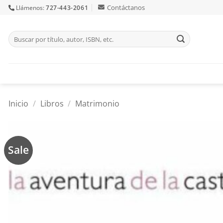
Skip
Contáctanos
Llámenos:
727-443-2061
to
content
Buscar
por:
Inicio
/
Libros
/
Matrimonio
Sale