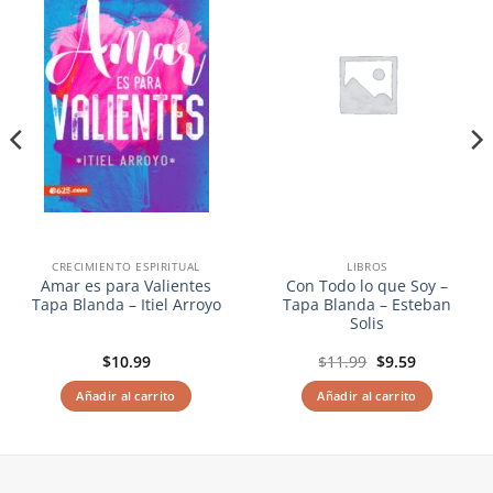
lista de
lista de
deseos
deseos
CRECIMIENTO ESPIRITUAL
LIBROS
Amar es para Valientes
Con Todo lo que Soy –
Tapa Blanda – Itiel Arroyo
Tapa Blanda – Esteban
Solis
El
El
$
10.99
$
11.99
$
9.59
precio
precio
original
actual
Añadir al carrito
Añadir al carrito
era:
es:
$11.99.
$9.59.