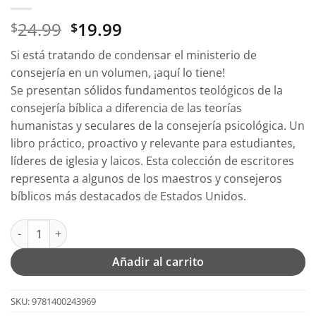
El
El
24.99
19.99
$
$
precio
precio
Si está tratando de condensar el ministerio de
original
actual
consejería en un volumen, ¡aquí lo tiene!
era:
es:
Se presentan sólidos fundamentos teológicos de la
$24.99.
$19.99.
consejería bíblica a diferencia de las teorías
humanistas y seculares de la consejería psicológica. Un
libro práctico, proactivo y relevante para estudiantes,
líderes de iglesia y laicos. Esta colección de escritores
representa a algunos de los maestros y consejeros
bíblicos más destacados de Estados Unidos.
La Consejería - Tapa Blanda - John F. MacArthur cantidad
Añadir al carrito
SKU:
9781400243969