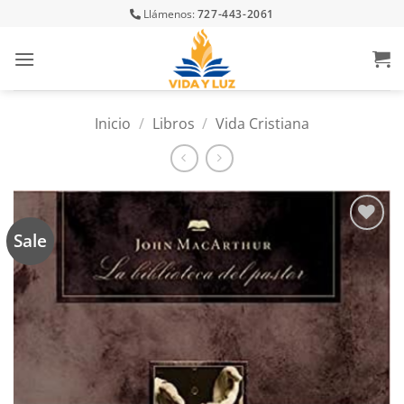
Skip
Llámenos:
727-443-2061
to
content
Inicio
/
Libros
/
Vida Cristiana
Sale
Añadir
a la
lista
de
deseos