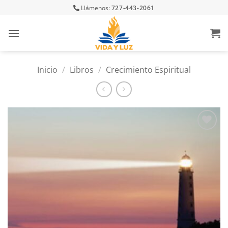
Skip
Llámenos:
727-443-2061
to
content
Inicio
/
Libros
/
Crecimiento Espiritual
Añadir
a la
lista
de
deseos