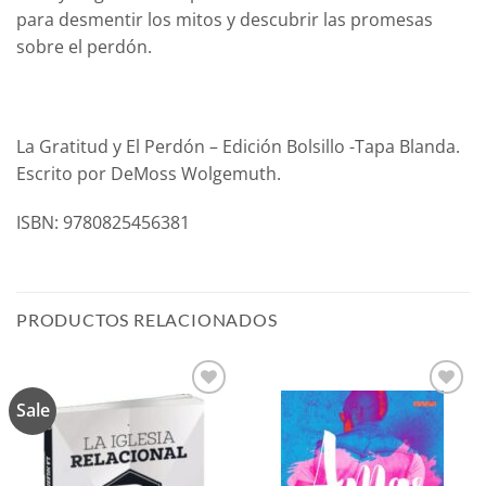
para desmentir los mitos y descubrir las promesas
sobre el perdón.
La Gratitud y El Perdón – Edición Bolsillo -Tapa Blanda.
Escrito por DeMoss Wolgemuth.
ISBN: 9780825456381
PRODUCTOS RELACIONADOS
Sale
Añadir
Añadir
a la
a la
lista de
lista de
deseos
deseos