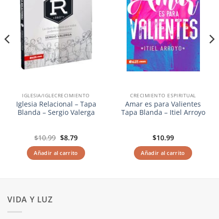
IGLESIA/IGLECRECIMIENTO
CRECIMIENTO ESPIRITUAL
Iglesia Relacional – Tapa
Amar es para Valientes
Blanda – Sergio Valerga
Tapa Blanda – Itiel Arroyo
El
El
$
10.99
$
8.79
$
10.99
precio
precio
original
actual
Añadir al carrito
Añadir al carrito
era:
es:
$10.99.
$8.79.
VIDA Y LUZ