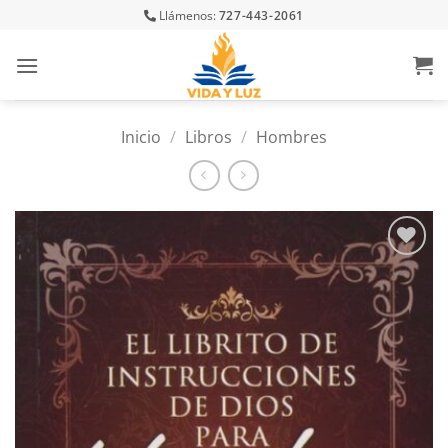
Skip
Llámenos:
727-443-2061
to
content
Inicio
/
Libros
/
Hombres
Añadir
a la
lista
de
deseos