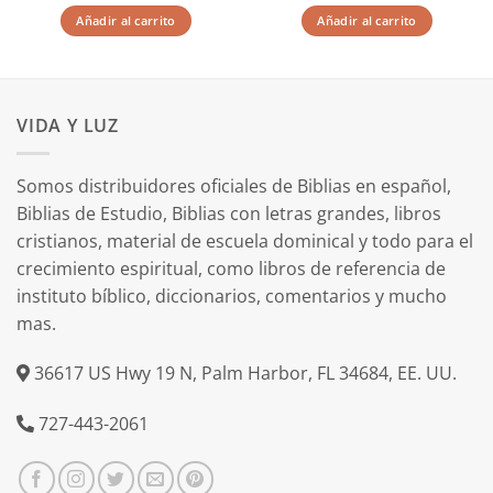
original
actual
original
actual
Añadir al carrito
Añadir al carrito
era:
es:
era:
es:
$11.99.
$9.59.
$10.99.
$9.59.
VIDA Y LUZ
Somos distribuidores oficiales de Biblias en español,
Biblias de Estudio, Biblias con letras grandes, libros
cristianos, material de escuela dominical y todo para el
crecimiento espiritual, como libros de referencia de
instituto bíblico, diccionarios, comentarios y mucho
mas.
36617 US Hwy 19 N, Palm Harbor, FL 34684, EE. UU.
727-443-2061