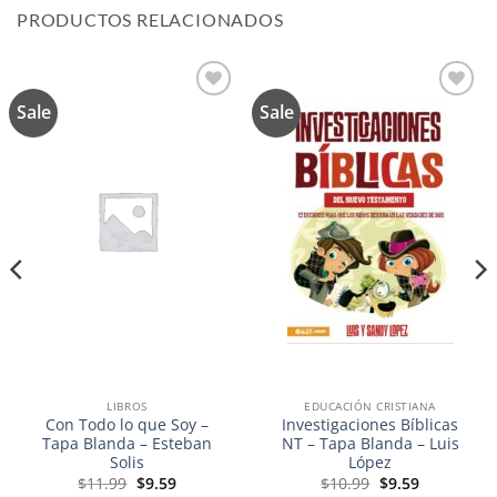
PRODUCTOS RELACIONADOS
Sale
Sale
Añadir
Añadir
a la
a la
lista de
lista de
deseos
deseos
LIBROS
EDUCACIÓN CRISTIANA
Con Todo lo que Soy –
Investigaciones Bíblicas
Tapa Blanda – Esteban
NT – Tapa Blanda – Luis
Solis
López
El
El
El
El
$
11.99
$
9.59
$
10.99
$
9.59
precio
precio
precio
precio