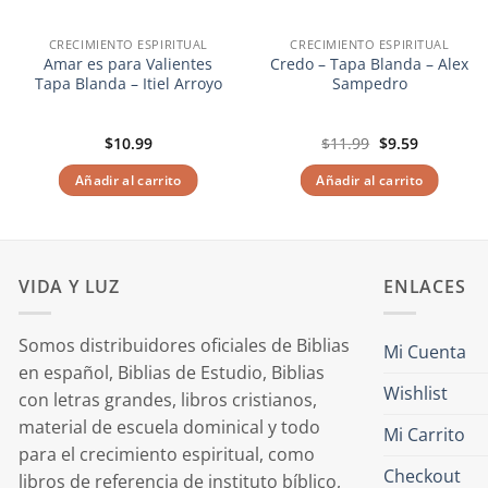
CRECIMIENTO ESPIRITUAL
CRECIMIENTO ESPIRITUAL
Amar es para Valientes
Credo – Tapa Blanda – Alex
Tapa Blanda – Itiel Arroyo
Sampedro
El
El
$
10.99
$
11.99
$
9.59
precio
precio
original
actual
Añadir al carrito
Añadir al carrito
era:
es:
$11.99.
$9.59.
VIDA Y LUZ
ENLACES
Somos distribuidores oficiales de Biblias
Mi Cuenta
en español, Biblias de Estudio, Biblias
Wishlist
con letras grandes, libros cristianos,
material de escuela dominical y todo
Mi Carrito
para el crecimiento espiritual, como
Checkout
libros de referencia de instituto bíblico,