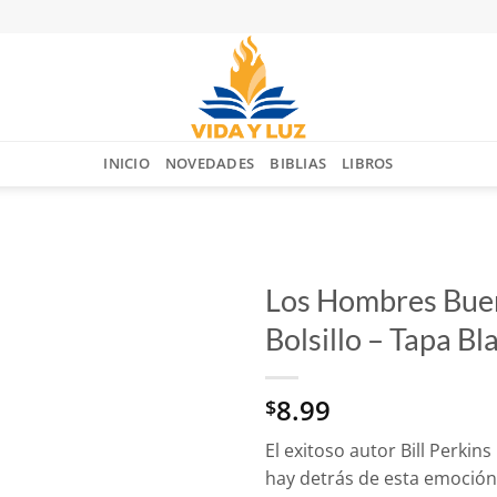
INICIO
NOVEDADES
BIBLIAS
LIBROS
Los Hombres Buen
Bolsillo – Tapa Bl
Añadir
a la
lista
8.99
$
de
deseos
El exitoso autor Bill Perkin
hay detrás de esta emoción