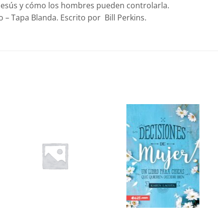
 Jesús y cómo los hombres pueden controlarla.
– Tapa Blanda. Escrito por Bill Perkins.
Añadir
Añadir
a la
a la
lista de
lista de
deseos
deseos