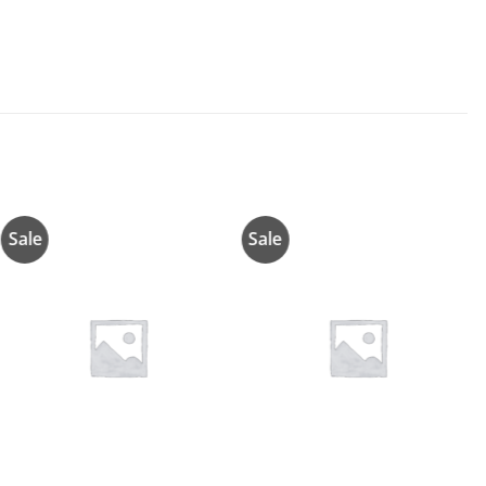
Sale
Sale
Añadir
Añadir
a la
a la
lista de
lista de
deseos
deseos