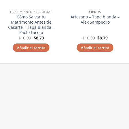
CRECIMIENTO ESPIRITUAL
LIBROS
Cómo Salvar tu
Artesano – Tapa blanda –
Matrimonio Antes de
Alex Sampedro
Casarte – Tapa Blanda –
Paolo Lacota
El
El
El
El
$
10.99
$
8.79
$
10.99
$
8.79
precio
precio
precio
precio
original
actual
original
actual
Añadir al carrito
Añadir al carrito
era:
es:
era:
es:
$10.99.
$8.79.
$10.99.
$8.79.