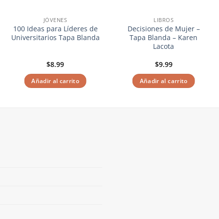
JÓVENES
LIBROS
100 Ideas para Líderes de
Decisiones de Mujer –
Universitarios Tapa Blanda
Tapa Blanda – Karen
Lacota
$
8.99
$
9.99
Añadir al carrito
Añadir al carrito