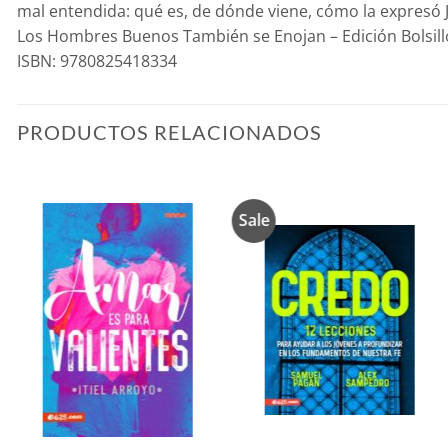
mal entendida: qué es, de dónde viene, cómo la expresó
Los Hombres Buenos También se Enojan – Edición Bolsillo 
ISBN: 9780825418334
PRODUCTOS RELACIONADOS
Sale
Añadir
Añadir
a la
a la
lista de
lista de
deseos
deseos