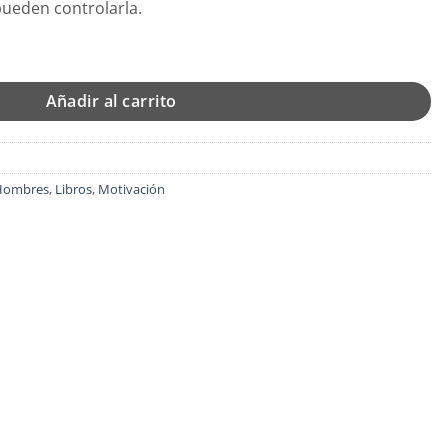
ueden controlarla.
Enojan - Edición Bolsillo - Tapa Blanda - Bill Perkins cantidad
Añadir al carrito
Hombres
,
Libros
,
Motivación