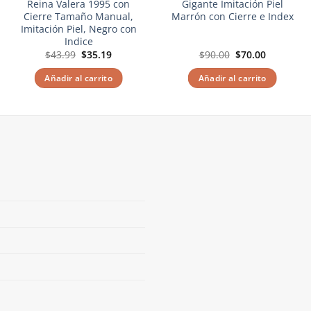
Reina Valera 1995 con
Gigante Imitación Piel
Cierre Tamaño Manual,
Marrón con Cierre e Index
Imitación Piel, Negro con
Indice
El
El
El
El
$
43.99
$
35.19
$
90.00
$
70.00
precio
precio
precio
precio
original
actual
original
actual
Añadir al carrito
Añadir al carrito
era:
es:
era:
es:
$43.99.
$35.19.
$90.00.
$70.00.