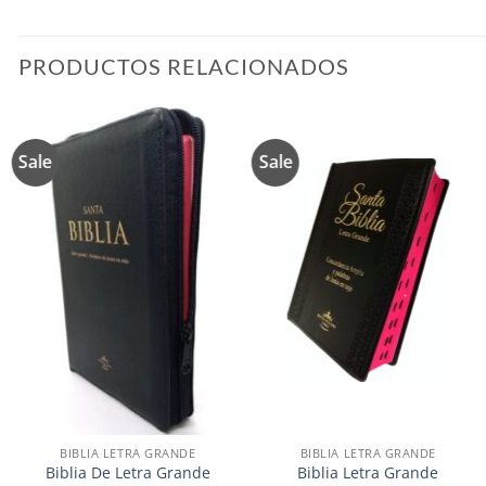
PRODUCTOS RELACIONADOS
Sale
Sale
Añadir
Añadir
a la
a la
lista de
lista de
deseos
deseos
BIBLIA LETRA GRANDE
BIBLIA LETRA GRANDE
Biblia De Letra Grande
Biblia Letra Grande