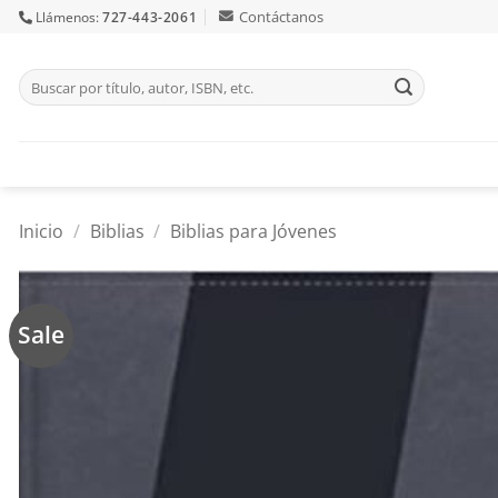
Skip
Contáctanos
Llámenos:
727-443-2061
to
content
Buscar
por:
Inicio
/
Biblias
/
Biblias para Jóvenes
Sale