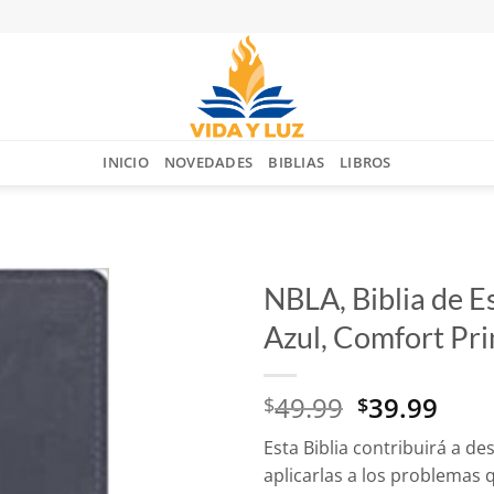
INICIO
NOVEDADES
BIBLIAS
LIBROS
NBLA, Biblia de E
Azul, Comfort Pri
Añadir
a la
lista
El
El
49.99
39.99
$
$
de
deseos
precio
prec
Esta Biblia contribuirá a de
original
actu
aplicarlas a los problemas 
era:
es: