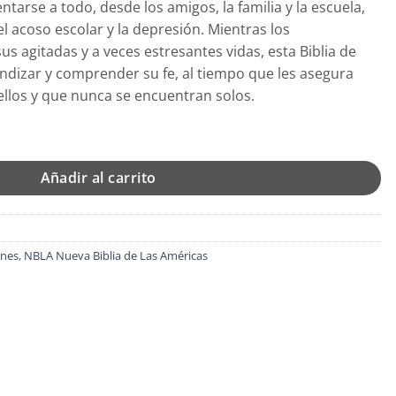
ntarse a todo, desde los amigos, la familia y la escuela,
99.
 acoso escolar y la depresión. Mientras los
s agitadas y a veces estresantes vidas, esta Biblia de
ndizar y comprender su fe, al tiempo que les asegura
ellos y que nunca se encuentran solos.
óvenes, Imitación Piel Azul, Comfort Print cantidad
Añadir al carrito
enes
,
NBLA Nueva Biblia de Las Américas