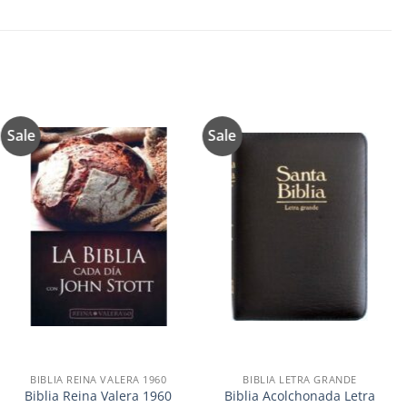
Sale
Sale
Añadir
Añadir
a la
a la
lista de
lista de
deseos
deseos
BIBLIA REINA VALERA 1960
BIBLIA LETRA GRANDE
Biblia Reina Valera 1960
Biblia Acolchonada Letra