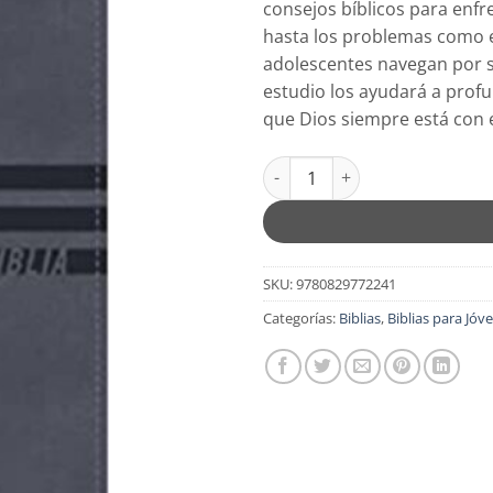
consejos bíblicos para enfre
$49.99.
$39.
hasta los problemas como el
adolescentes navegan por su
estudio los ayudará a profu
que Dios siempre está con 
NBLA, Biblia de Estudio Para J
SKU:
9780829772241
Categorías:
Biblias
,
Biblias para Jóv