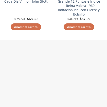
Cada Día Vinilo – John Stott
Grande 12 Puntos e Indice
– Reina Valera 1960
Imitación Piel con Cierre y
Bolsillo
El
El
El
El
$
79.50
$
63.60
$
46.99
$
37.59
precio
precio
precio
precio
original
actual
original
actual
Añadir al carrito
Añadir al carrito
era:
es:
era:
es:
$79.50.
$63.60.
$46.99.
$37.59.