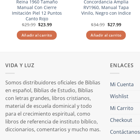
Reina 1960 Tamaño
Concordancia Amplia
Manual Con Cierre
RV1960, Manual Tapa
Imitación Piel 12 Puntos
Vinilo, Negro con Indice
Canto Rojo
El
El
El
El
$
29.99
$
23.99
$
34.99
$
27.99
precio
precio
precio
precio
original
actual
original
actual
Añadir al carrito
Añadir al carrito
era:
es:
era:
es:
$29.99.
$23.99.
$34.99.
$27.99.
VIDA Y LUZ
ENLACES
Somos distribuidores oficiales de Biblias
Mi Cuenta
en español, Biblias de Estudio, Biblias
Wishlist
con letras grandes, libros cristianos,
material de escuela dominical y todo
Mi Carrito
para el crecimiento espiritual, como
Checkout
libros de referencia de instituto bíblico,
diccionarios, comentarios y mucho mas.
Contáctanos