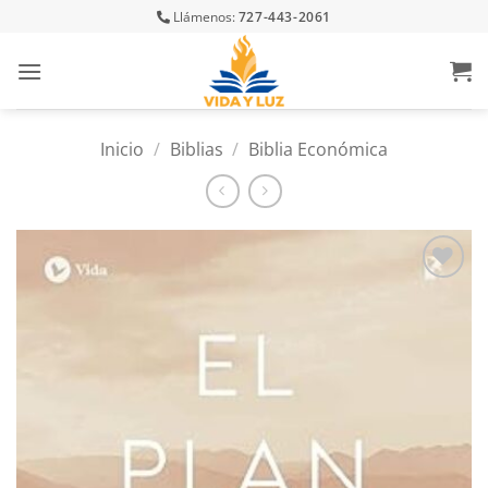
Skip
Llámenos:
727-443-2061
to
content
Inicio
/
Biblias
/
Biblia Económica
Añadir
a la
lista
de
deseos