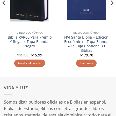
BIBLIA ECONÓMICA
BIBLIA ECONÓMICA
Biblia RVR60 Para Premio
NVI Santa Biblia – Edición
Y Regalo, Tapa Blanda,
Económica – Tapa Blanda
Negro
– La Caja Contiene 30
Biblias
El
El
$
19.99
$
15.99
$
179.70
precio
precio
original
actual
Añadir al carrito
Leer más
era:
es:
$19.99.
$15.99.
VIDA Y LUZ
Somos distribuidores oficiales de Biblias en español,
Biblias de Estudio, Biblias con letras grandes, libros
cristianos, material de escuela dominical y todo para el