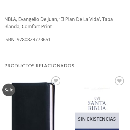
NBLA, Evangelio De Juan, ‘El Plan De La Vida’, Tapa
Blanda, Comfort Print
ISBN: 9780829773651
PRODUCTOS RELACIONADOS
Sale
Añadir
Añadir
a la
a la
lista de
lista de
deseos
deseos
SIN EXISTENCIAS