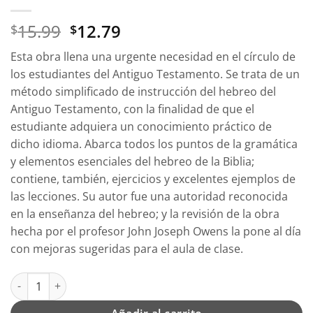
El
El
15.99
12.79
$
$
precio
precio
Esta obra llena una urgente necesidad en el círculo de
original
actual
los estudiantes del Antiguo Testamento. Se trata de un
era:
es:
método simplificado de instrucción del hebreo del
$15.99.
$12.79.
Antiguo Testamento, con la finalidad de que el
estudiante adquiera un conocimiento práctico de
dicho idioma. Abarca todos los puntos de la gramática
y elementos esenciales del hebreo de la Biblia;
contiene, también, ejercicios y excelentes ejemplos de
las lecciones. Su autor fue una autoridad reconocida
en la enseñanza del hebreo; y la revisión de la obra
hecha por el profesor John Joseph Owens la pone al día
con mejoras sugeridas para el aula de clase.
Nociones Esenciales del Hebreo Bíblico - Tapa Blanda - Kyle M.