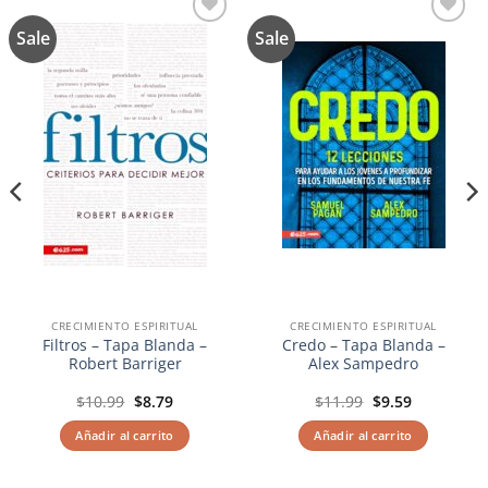
Sale
Sale
Añadir
Añadir
a la
a la
lista de
lista de
deseos
deseos
CRECIMIENTO ESPIRITUAL
CRECIMIENTO ESPIRITUAL
Filtros – Tapa Blanda –
Credo – Tapa Blanda –
Robert Barriger
Alex Sampedro
El
El
El
El
$
10.99
$
8.79
$
11.99
$
9.59
precio
precio
precio
precio
original
actual
original
actual
Añadir al carrito
Añadir al carrito
era:
es:
era:
es:
$10.99.
$8.79.
$11.99.
$9.59.