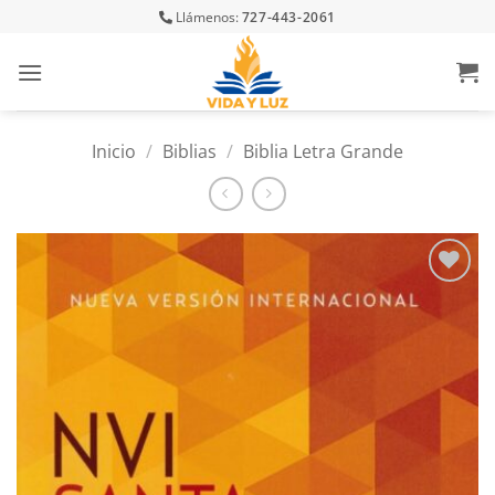
Skip
Llámenos:
727-443-2061
to
content
Inicio
/
Biblias
/
Biblia Letra Grande
Añadir
a la
lista
de
deseos