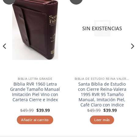
a la
a la
lista de
lista de
deseos
deseos
SIN EXISTENCIAS
BIBLIA LETRA GRANDE
BIBLIA DE ESTUDIO REINA VALERA RVR
Biblia RVR 1960 Letra
Santa Biblia de Estudio
Grande Tamaño Manual
con Cierre Reina-Valera
Imitación Piel Vino con
1995 RVR 95 Tamaño
Cartera Cierre e Index
Manual, Imitación Piel,
Café Claro con Indice
El
El
El
El
$
49.99
$
39.99
$
49.99
$
39.99
precio
precio
precio
precio
original
actual
original
actual
Añadir al carrito
Leer más
era:
es:
era:
es:
$49.99.
$39.99.
$49.99.
$39.99.